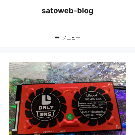
コ
satoweb-blog
ン
テ
ン
ツ
メニュー
へ
ス
キ
ッ
プ