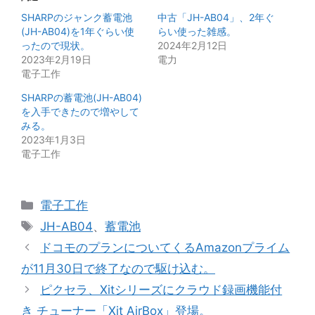
SHARPのジャンク蓄電池
中古「JH-AB04」、2年ぐ
(JH-AB04)を1年ぐらい使
らい使った雑感。
ったので現状。
2024年2月12日
2023年2月19日
電力
電子工作
SHARPの蓄電池(JH-AB04)
を入手できたので増やして
みる。
2023年1月3日
電子工作
カ
電子工作
テ
タ
JH-AB04
、
蓄電池
ゴ
グ
ドコモのプランについてくるAmazonプライム
リ
が11月30日で終了なので駆け込む。
ー
ピクセラ、Xitシリーズにクラウド録画機能付
き チューナー「Xit AirBox」登場。