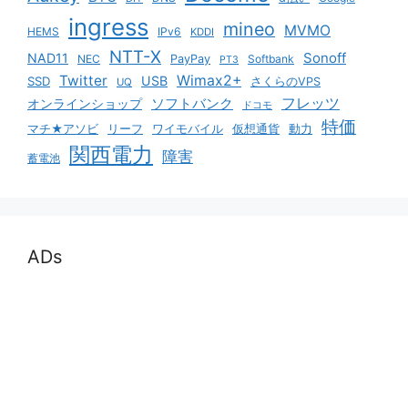
ingress
mineo
MVMO
HEMS
IPv6
KDDI
NTT-X
Sonoff
NAD11
NEC
PayPay
Softbank
PT3
Twitter
Wimax2+
USB
SSD
さくらのVPS
UQ
ソフトバンク
フレッツ
オンラインショップ
ドコモ
特価
マチ★アソビ
リーフ
ワイモバイル
仮想通貨
動力
関西電力
障害
蓄電池
ADs