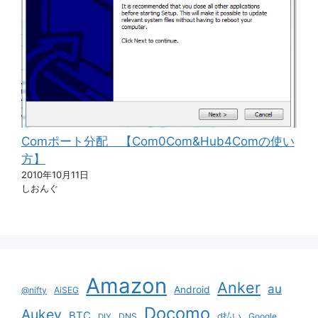
Comポート分配 【Com0Com&Hub4Comの使い
方】
2010年10月11日
しおんぐ
Amazon
Anker
au
Android
@nifty
AiSEG
Docomo
Aukey
BTC
DNS
d払い
Google
DIY