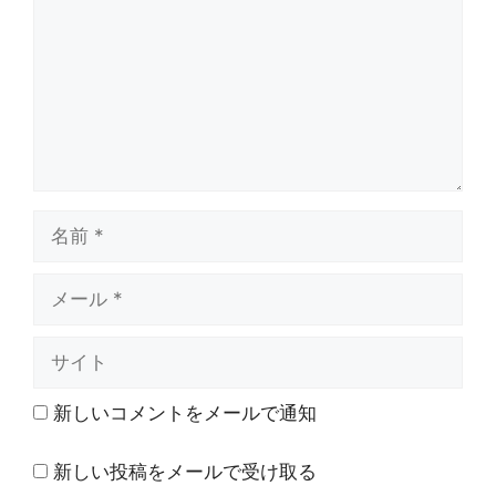
ン
ト
名
前
メ
ー
ル
サ
イ
ト
新しいコメントをメールで通知
新しい投稿をメールで受け取る