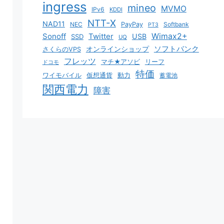
ingress
mineo
MVMO
IPv6
KDDI
NTT-X
NAD11
NEC
PayPay
Softbank
PT3
Sonoff
Twitter
Wimax2+
USB
SSD
UQ
ソフトバンク
オンラインショップ
さくらのVPS
フレッツ
マチ★アソビ
リーフ
ドコモ
特価
ワイモバイル
仮想通貨
動力
蓄電池
関西電力
障害