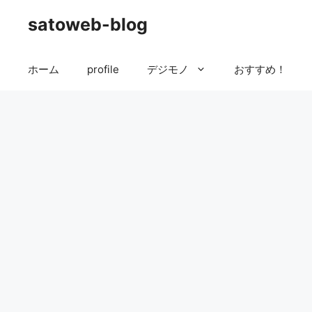
コ
satoweb-blog
ン
テ
ン
ホーム
profile
デジモノ
おすすめ！
ツ
へ
ス
キ
ッ
プ