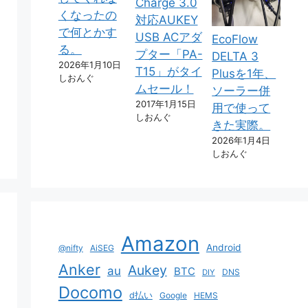
Charge 3.0
くなったの
対応AUKEY
で何とかす
USB ACアダ
EcoFlow
る。
プター「PA-
DELTA 3
2026年1月10日
T15」がタイ
Plusを1年、
しおんぐ
ムセール！
ソーラー併
2017年1月15日
用で使って
しおんぐ
きた実際。
2026年1月4日
しおんぐ
Amazon
Android
@nifty
AiSEG
Anker
Aukey
au
BTC
DNS
DIY
Docomo
d払い
Google
HEMS