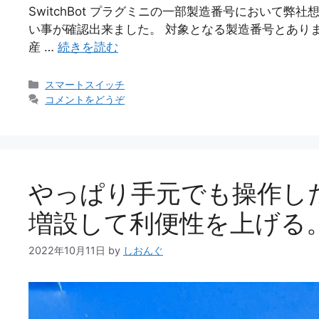
SwitchBot プラグミニの一部製造番号において
い事が確認出来ました。 対象となる製造番号とありますが
産 …
続きを読む
カ
スマートスイッチ
テ
コメントをどうぞ
ゴ
リ
ー
やっぱり手元でも操作したい
増設して利便性を上げる
2022年10月11日
by
しおんぐ