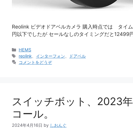
Reolink ビデオドアベルカメラ 購入時点では タイム
円以下でしたが セールなしのタイミングだと12499円-2
カ
HEMS
テ
タ
reolink
、
インターフォン
、
ドアベル
ゴ
グ
コメントをどうぞ
リ
ー
スイッチボット、2023
コール。
2024年4月16日
by
しおんぐ