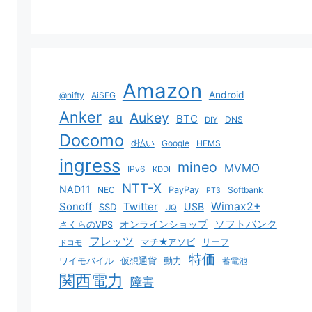
Amazon
Android
@nifty
AiSEG
Anker
Aukey
au
BTC
DNS
DIY
Docomo
d払い
Google
HEMS
ingress
mineo
MVMO
IPv6
KDDI
NTT-X
NAD11
NEC
PayPay
Softbank
PT3
Sonoff
Twitter
Wimax2+
USB
SSD
UQ
ソフトバンク
オンラインショップ
さくらのVPS
フレッツ
マチ★アソビ
リーフ
ドコモ
特価
ワイモバイル
仮想通貨
動力
蓄電池
関西電力
障害