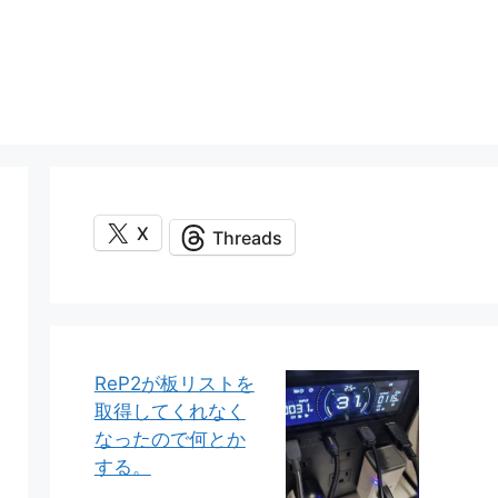
X
Threads
ReP2が板リストを
取得してくれなく
なったので何とか
する。