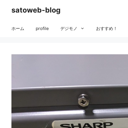
コ
satoweb-blog
ン
テ
ン
ホーム
profile
デジモノ
おすすめ！
ツ
へ
ス
キ
ッ
プ