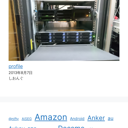
profile
2013年8月7日
しおんぐ
Amazon
Anker
au
Android
@nifty
AiSEG