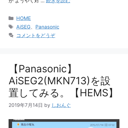
が ようやく対 …
続きを読む
カ
HOME
テ
タ
AiSEG
、
Panasonic
ゴ
グ
コメントをどうぞ
リ
ー
【Panasonic】
AiSEG2(MKN713)を設
置してみる。【HEMS】
2019年7月14日
by
しおんぐ