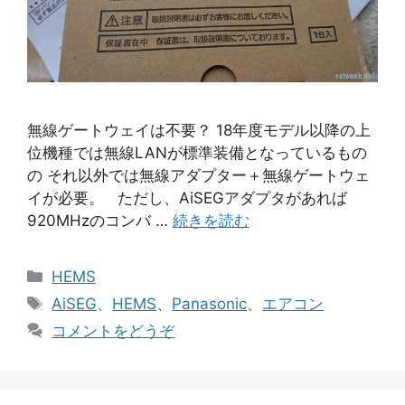
無線ゲートウェイは不要？ 18年度モデル以降の上
位機種では無線LANが標準装備となっているもの
の それ以外では無線アダプター＋無線ゲートウェ
イが必要。 ただし、AiSEGアダプタがあれば
920MHzのコンバ …
続きを読む
カ
HEMS
テ
タ
AiSEG
、
HEMS
、
Panasonic
、
エアコン
ゴ
グ
コメントをどうぞ
リ
ー