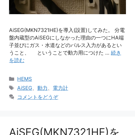
AiSEG(MKN7321HE)を導入(設置)してみた。 分電
盤内蔵型のAiSEGにしなかった理由の一つにHA端
子並びにガス・水道などのパルス入力があるとい
うこと、 ということで動力用につけた …
続き
を読む
カ
HEMS
テ
タ
AiSEG
、
動力
、
電力計
ゴ
グ
コメントをどうぞ
リ
ー
AiSEG(MKN7321HE)を