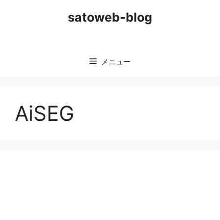
コ
satoweb-blog
ン
テ
ン
ツ
メニュー
へ
ス
キ
ッ
AiSEG
プ