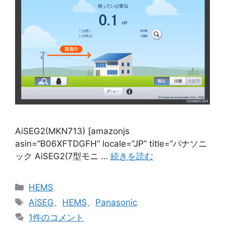
AiSEG2(MKN713) [amazonjs
asin=”B06XFTDGFH” locale=”JP” title=”パナソニ
ック AiSEG2(7型モニ …
続きを読む
カ
HEMS
テ
タ
AiSEG
、
HEMS
、
Panasonic
ゴ
グ
1件のコメント
リ