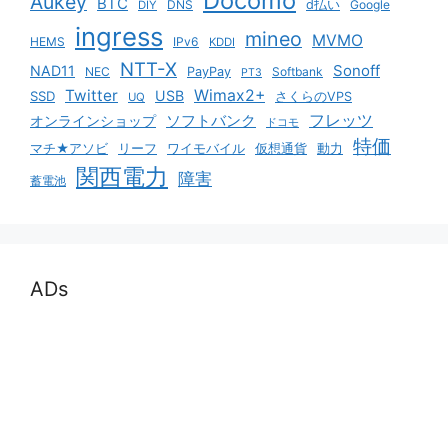
Docomo
Aukey
BTC
DNS
d払い
Google
DIY
ingress
mineo
MVMO
HEMS
IPv6
KDDI
NTT-X
Sonoff
NAD11
NEC
PayPay
Softbank
PT3
Twitter
Wimax2+
USB
SSD
さくらのVPS
UQ
ソフトバンク
フレッツ
オンラインショップ
ドコモ
特価
マチ★アソビ
リーフ
ワイモバイル
仮想通貨
動力
関西電力
障害
蓄電池
ADs