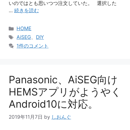
いのではとも思いつつ注文していた。 選択した
…
続きを読む
カ
HOME
テ
タ
AiSEG
、
DIY
ゴ
グ
1件のコメント
リ
ー
Panasonic、AiSEG向け
HEMSアプリがようやく
Android10に対応。
2019年11月7日
by
しおんぐ