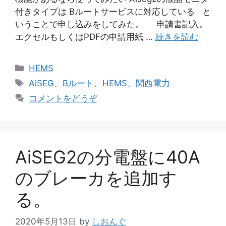
付きタイプは Bルートサービスに対応している と
いうことで申し込みをしてみた。 申請書記入。
エクセルもしくはPDFの申請用紙 …
続きを読む
カ
HEMS
テ
タ
AiSEG
、
Bルート
、
HEMS
、
関西電力
ゴ
グ
コメントをどうぞ
リ
ー
AiSEG2の分電盤に40A
のブレーカを追加す
る。
2020年5月13日
by
しおんぐ