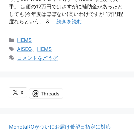
手。 定価の12万円ではさすがに補助金があったと
しても(今年度はほぼない)高いわけですが 1万円程
度ならという。 & …
続きを読む
カ
HEMS
テ
タ
AiSEG
、
HEMS
ゴ
グ
コメントをどうぞ
リ
ー
X
Threads
MonotaROがついにお届け希望日指定に対応