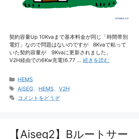
契約容量Up 10Kvaまで基本料金が同じ「時間帯別
電灯」なので問題はないのですが 8Kvaで粘って
いた契約容量が 9Kvaに更新されました。
V2H経由での6Kw充電(6.77 …
続きを読む
カ
HEMS
テ
タ
AiSEG
、
HEMS
、
V2H
ゴ
グ
コメントをどうぞ
リ
ー
【Aiseg2】Bルートサー