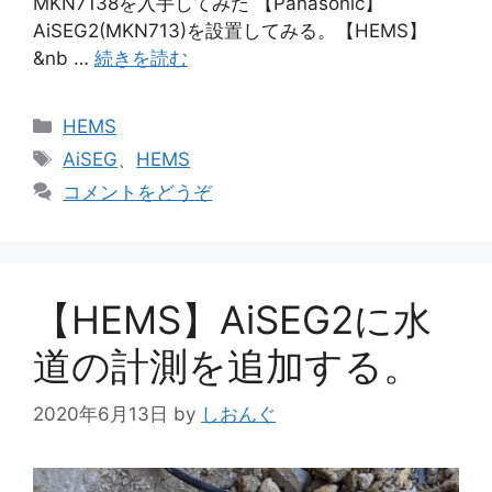
MKN7138を入手してみた 【Panasonic】
AiSEG2(MKN713)を設置してみる。【HEMS】
&nb …
続きを読む
カ
HEMS
テ
タ
AiSEG
、
HEMS
ゴ
グ
コメントをどうぞ
リ
ー
【HEMS】AiSEG2に水
道の計測を追加する。
2020年6月13日
by
しおんぐ