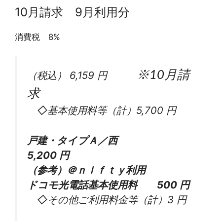
10月請求 9月利用分
消費税 8%
※10月請
（税込）
6,159
円
求
◇基本使用料等（計）
5,700
円
戸建・タイプＡ／西
5,200
円
（参考）＠ｎｉｆｔｙ利用
ドコモ光電話基本使用料
500
円
◇その他ご利用料金等（計）
3
円