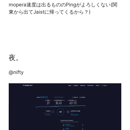
mopera速度は出るもののPingがよろしくない(関
東から出てJaistに帰ってくるから？)
夜。
@nifty