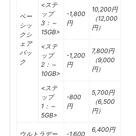
<ステ
10,200円
ップ
-1,800
ベー
（12,000
3：～
円
シッ
円）
15GB>
クシ
ェア
<ステ
7,800円
パッ
ップ
-1,200
（9,000
ク
2：～
円
円）
10GB>
<ステ
5,700円
ップ
-800
（6,500
1：～
円
円）
5GB>
6,400円
ウルトラデー
-1,600