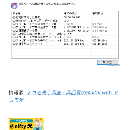
情報源:
ドコモ光｜高速・高品質の@nifty with ド
コモ光