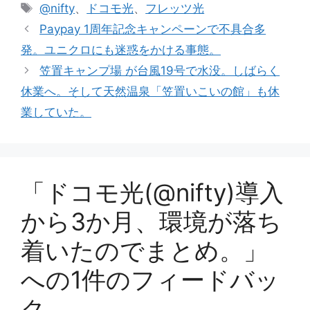
テ
タ
@nifty
、
ドコモ光
、
フレッツ光
ゴ
グ
Paypay 1周年記念キャンペーンで不具合多
リ
発。ユニクロにも迷惑をかける事態。
ー
笠置キャンプ場 が台風19号で水没。しばらく
休業へ。そして天然温泉「笠置いこいの館」も休
業していた。
「ドコモ光(@nifty)導入
から3か月、環境が落ち
着いたのでまとめ。」
への1件のフィードバッ
ク