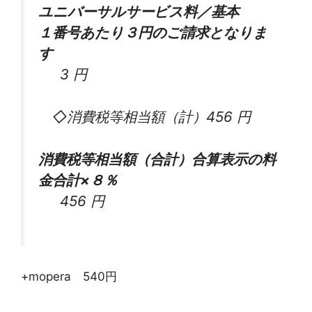
ユニバーサルサービス料／基本
１番号あたり３円のご請求となりま
す
3
円
◇消費税等相当額（計）
456
円
消費税等相当額（合計）合算表示の料
金合計×８％
456
円
+mopera 540円