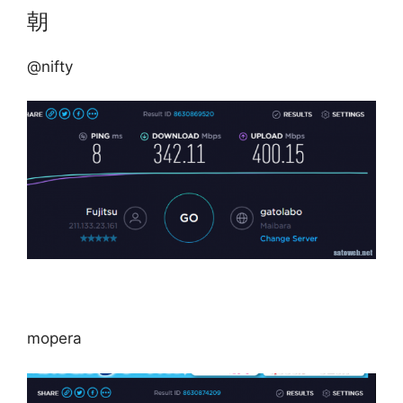
朝
@nifty
mopera