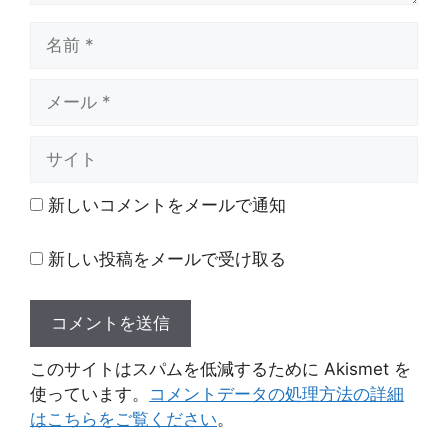
名
前
メ
ー
ル
サ
イ
ト
新しいコメントをメールで通知
新しい投稿をメールで受け取る
このサイトはスパムを低減するために Akismet を
使っています。
コメントデータの処理方法の詳細
はこちらをご覧ください
。