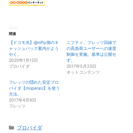
関連
【ドコモ光】@nifty側のキ
ニフティ、フレッツ回線で
ャッシュバック案内がよう
の高負荷ユーザーへの速度
やく。
制御を実施。基準は公開せ
2020年1月12日
ず。
プロバイダ
2017年5月23日
ネットコンテンツ
フレッツの隠れた安定プロ
バイダ【moperaU】を使う
方法。
2017年4月9日
フレッツ
カ
プロバイダ