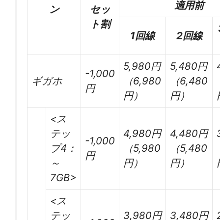
適用前
ン
セッ
ト割
1回線
2回線
5,980円
5,480円
-1,000
ギガホ
（6,980
（6,480
円
円）
円）
<ス
テッ
4,980円
4,480円
-1,000
プ4：
（5,980
（5,480
円
～
円）
円）
7GB>
<ス
テッ
3,980円
3,480円