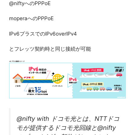
@niftyへのPPPoE
moperaへのPPPoE
IPv6プラスでのIPv6overIPv4
とフレッツ契約時と同じ接続が可能
@nifty with ドコモ光とは、NTTドコ
モが提供するドコモ光回線と@nifty