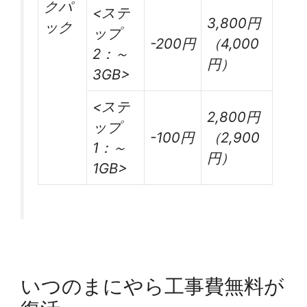
クパ
<ステ
3,800円
ック
ップ
-200円
（4,000
2：～
円）
3GB>
<ステ
2,800円
ップ
-100円
（2,900
1：～
円）
1GB>
いつのまにやら工事費無料が