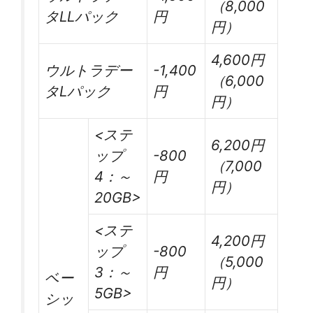
（8,000
タLLパック
円
円）
4,600円
ウルトラデー
-1,400
（6,000
タLパック
円
円）
<ステ
6,200円
ップ
-800
（7,000
4：～
円
円）
20GB>
<ステ
4,200円
ップ
-800
（5,000
3：～
円
ベー
円）
5GB>
シッ