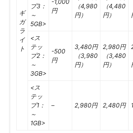
-1,000
プ3：
（4,980
（4,480
円
ギ
～
円）
円）
ガ
5GB>
ラ
<ス
イ
テッ
3,480円
2,980円
ト
-500
プ2：
（3,980
（3,480
円
～
円）
円）
3GB>
<ス
テッ
プ1：
–
2,980円
2,480円
～
1GB>