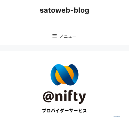
コ
satoweb-blog
ン
テ
ン
ツ
メニュー
へ
ス
キ
ッ
プ