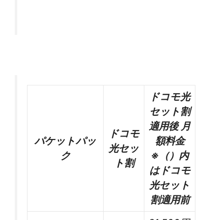
ドコモ光
セット割
適用後 月
ドコモ
パケットパッ
額料金
光セッ
ク
※（）内
ト割
はドコモ
光セット
割適用前