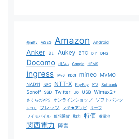
Amazon
Android
@nifty
AiSEG
Anker
Aukey
au
BTC
DNS
DIY
Docomo
d払い
Google
HEMS
ingress
mineo
MVMO
IPv6
KDDI
NTT-X
NAD11
NEC
PayPay
Softbank
PT3
Sonoff
Twitter
Wimax2+
USB
SSD
UQ
ソフトバンク
オンラインショップ
さくらのVPS
フレッツ
マチ★アソビ
リーフ
ドコモ
特価
ワイモバイル
仮想通貨
動力
蓄電池
関西電力
障害