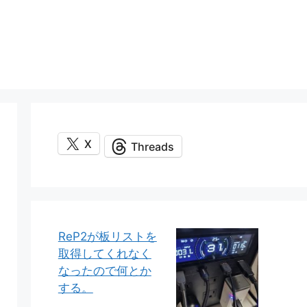
X
Threads
ReP2が板リストを
取得してくれなく
なったので何とか
する。