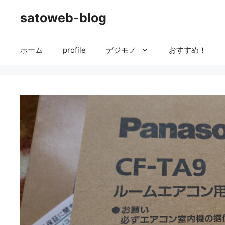
コ
satoweb-blog
ン
テ
ン
ホーム
profile
デジモノ
おすすめ！
ツ
へ
ス
キ
ッ
プ