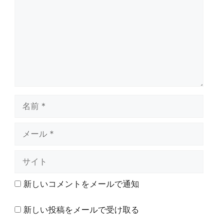
ン
ト
名
前
メ
ー
ル
サ
イ
ト
新しいコメントをメールで通知
新しい投稿をメールで受け取る