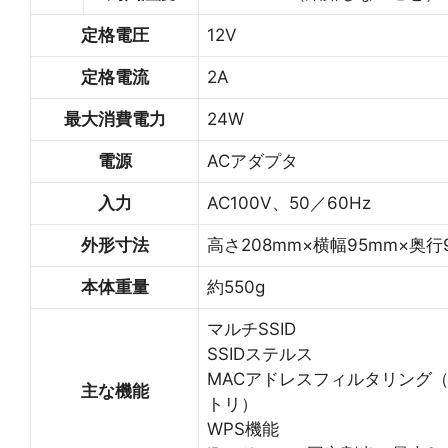
定格電圧
12V
定格電流
2A
最大消費電力
24W
電源
ACアダプタ
入力
AC100V、50／60Hz
外形寸法
高さ208mm×横幅95mm×奥行
本体重量
約550g
マルチSSID
SSIDステルス
MACアドレスフィルタリング（
主な機能
トリ）
WPS機能