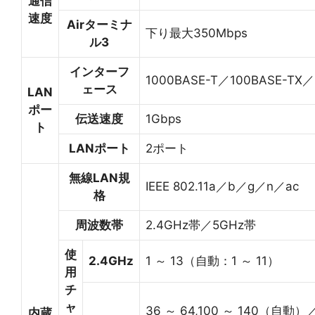
通信
速度
Airターミナ
下り最大350Mbps
ル3
インターフ
1000BASE-T／100BASE-TX／
ェース
LAN
ポー
伝送速度
1Gbps
ト
LANポート
2ポート
無線LAN規
IEEE 802.11a／b／g／n／ac
格
周波数帯
2.4GHz帯／5GHz帯
使
2.4GHz
1 ～ 13（自動：1 ～ 11）
用
チ
ャ
36 ～ 64,100 ～ 140（自動）
内蔵