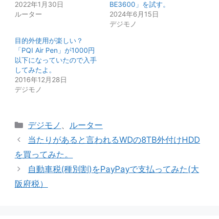
2022年1月30日
BE3600」を試す。
ルーター
2024年6月15日
デジモノ
目的外使用が楽しい？
「PQI Air Pen」が1000円
以下になっていたので入手
してみたよ。
2016年12月28日
デジモノ
カ
デジモノ
、
ルーター
テ
当たりがあると言われるWDの8TB外付けHDD
ゴ
を買ってみた。
リ
自動車税(種別割)をPayPayで支払ってみた(大
ー
阪府税）