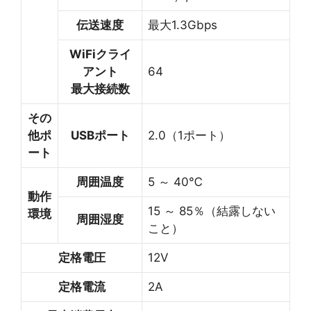
伝送速度
最大1.3Gbps
WiFiクライ
アント
64
最大接続数
その
他ポ
USBポート
2.0（1ポート）
ート
周囲温度
5 ～ 40℃
動作
15 ～ 85％（結露しない
環境
周囲湿度
こと）
定格電圧
12V
定格電流
2A