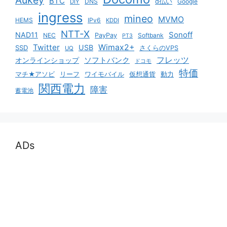
Aukey
BTC
DNS
d払い
Google
DIY
ingress
mineo
MVMO
HEMS
IPv6
KDDI
NTT-X
Sonoff
NAD11
NEC
PayPay
Softbank
PT3
Twitter
Wimax2+
USB
SSD
さくらのVPS
UQ
ソフトバンク
フレッツ
オンラインショップ
ドコモ
特価
マチ★アソビ
リーフ
ワイモバイル
仮想通貨
動力
関西電力
障害
蓄電池
ADs