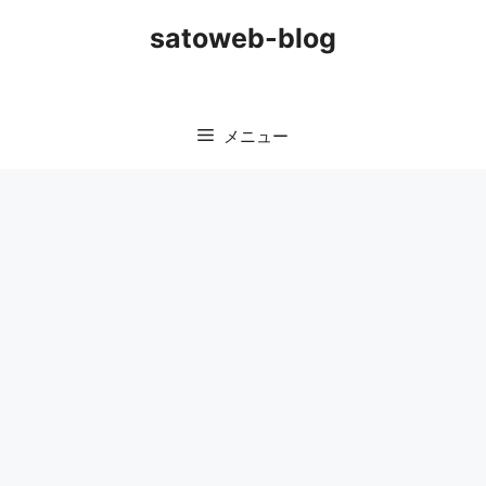
コ
satoweb-blog
ン
テ
ン
ツ
メニュー
へ
ス
キ
ッ
プ