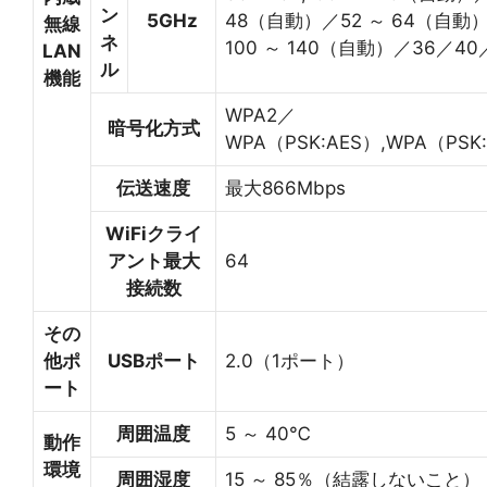
ン
5GHz
48（自動）／52 ～ 64（自動
無線
ネ
100 ～ 140（自動）／36／40
LAN
ル
機能
WPA2／
暗号化方式
WPA（PSK:AES）,WPA（PSK:
伝送速度
最大866Mbps
WiFiクライ
アント最大
64
接続数
その
他ポ
USBポート
2.0（1ポート）
ート
周囲温度
5 ～ 40℃
動作
環境
周囲湿度
15 ～ 85％（結露しないこと）