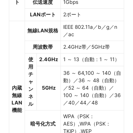
ト
伝送速度
1Gbps
LANポート
2ポート
IEEE 802.11a／b／g／n
無線LAN規格
／ac
周波数帯
2.4GHz帯／5GHz帯
使
2.4GHz
1 ～ 13（自動：1 ～ 11）
用
36 ～ 64,100 ～ 140（自
チ
動）／36 ～ 48（自動）
ャ
内蔵
5GHz
／52 ～ 64（自動）／
ン
無線
100 ～ 140（自動）／36
ネ
LAN
／40／44／48
ル
機能
WPA（PSK：
暗号化方式
AES）,WPA（PSK：
TKIP）,WEP