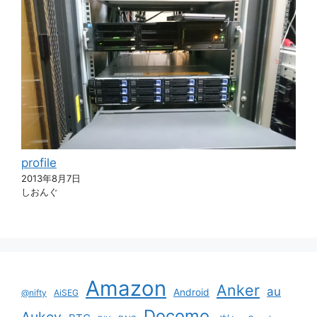
profile
2013年8月7日
しおんぐ
Amazon
Anker
au
Android
@nifty
AiSEG
Docomo