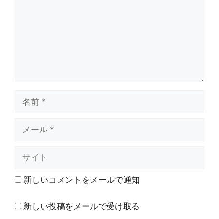
ン
ト
名
前
メ
ー
ル
サ
イ
ト
新しいコメントをメールで通知
新しい投稿をメールで受け取る