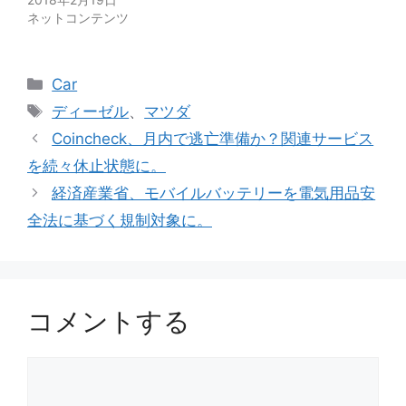
ネットコンテンツ
カ
Car
テ
タ
ディーゼル
、
マツダ
ゴ
グ
Coincheck、月内で逃亡準備か？関連サービス
リ
を続々休止状態に。
ー
経済産業省、モバイルバッテリーを電気用品安
全法に基づく規制対象に。
コメントする
コ
メ