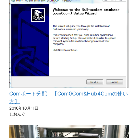
Comポート分配 【Com0Com&Hub4Comの使い
方】
2010年10月11日
しおんぐ