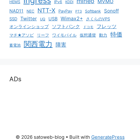
ingress
mineo
MVMO
HEMS
IPv6
KDDI
NTT-X
Sonoff
NAD11
NEC
PayPay
Softbank
PT3
Twitter
Wimax2+
USB
SSD
さくらのVPS
UQ
ソフトバンク
フレッツ
オンラインショップ
ドコモ
特価
マチ★アソビ
リーフ
ワイモバイル
仮想通貨
動力
関西電力
障害
蓄電池
ADs
© 2026 satoweb-blog
• Built with
GeneratePress