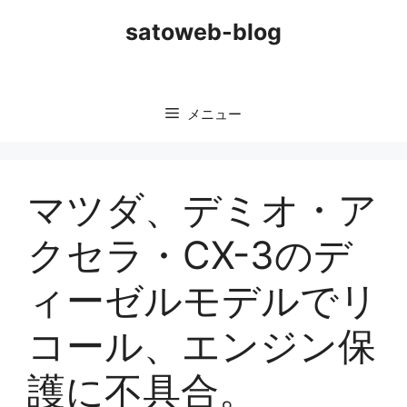
コ
satoweb-blog
ン
テ
ン
ツ
メニュー
へ
ス
キ
ッ
マツダ、デミオ・ア
プ
クセラ・CX-3のデ
ィーゼルモデルでリ
コール、エンジン保
護に不具合。