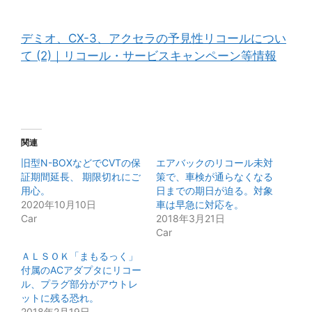
デミオ、CX-3、アクセラの予見性リコールについ
て (2)｜リコール・サービスキャンペーン等情報
関連
旧型N-BOXなどでCVTの保
エアバックのリコール未対
証期間延長、 期限切れにご
策で、車検が通らなくなる
用心。
日までの期日が迫る。対象
2020年10月10日
車は早急に対応を。
Car
2018年3月21日
Car
ＡＬＳＯＫ「まもるっく」
付属のACアダプタにリコー
ル、プラグ部分がアウトレ
ットに残る恐れ。
2018年2月19日