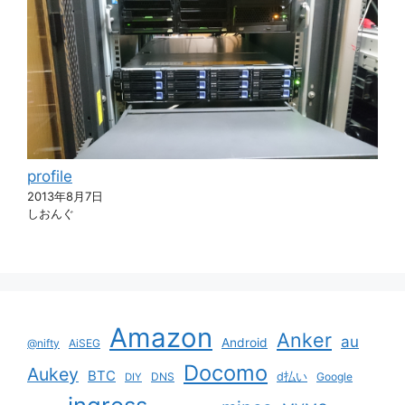
profile
2013年8月7日
しおんぐ
Amazon
Anker
au
Android
@nifty
AiSEG
Docomo
Aukey
BTC
DNS
d払い
Google
DIY