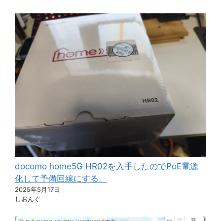
docomo home5G HR02を入手したのでPoE電源
化して予備回線にする。
2025年5月17日
しおんぐ