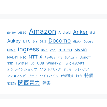
Amazon
Anker
au
Android
@nifty
AiSEG
Docomo
Aukey
BTC
DNS
d払い
Google
DIY
ingress
mineo
MVMO
HEMS
IPv6
KDDI
NTT-X
Sonoff
NAD11
NEC
PayPay
Softbank
PT3
Twitter
Wimax2+
USB
SSD
さくらのVPS
UQ
ソフトバンク
フレッツ
オンラインショップ
ドコモ
特価
マチ★アソビ
リーフ
ワイモバイル
仮想通貨
動力
関西電力
障害
蓄電池