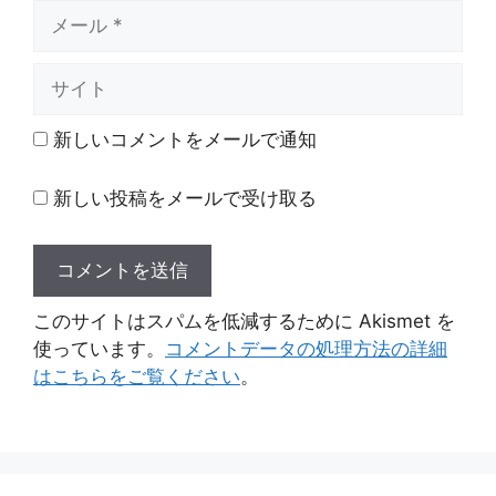
メ
ー
ル
サ
イ
ト
新しいコメントをメールで通知
新しい投稿をメールで受け取る
このサイトはスパムを低減するために Akismet を
使っています。
コメントデータの処理方法の詳細
はこちらをご覧ください
。