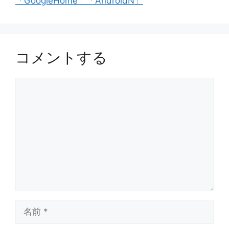
「GoogleHome」「AndroidN」
コメントする
コ
メ
ン
ト
名
前