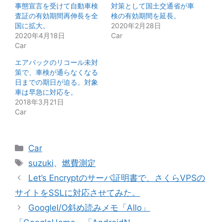
事態宣言を受けて自動車検
対策として国土交通省が車
査証の有効期間再伸長を全
検の有効期間を延長。
国に拡大。
2020年2月28日
2020年4月18日
Car
Car
エアバックのリコール未対
策で、車検が通らなくなる
日までの期日が迫る。対象
車は早急に対応を。
2018年3月21日
Car
カ
Car
テ
タ
suzuki
、
燃費測定
ゴ
グ
Let’s Encryptのサーバ証明書で、さくらVPSの
リ
サイトをSSLに対応させてみた。
ー
GoogleI/O斜め読みメモ「Allo」