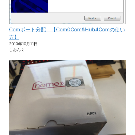
Comポート分配 【Com0Com&Hub4Comの使い
方】
2010年10月11日
しおんぐ