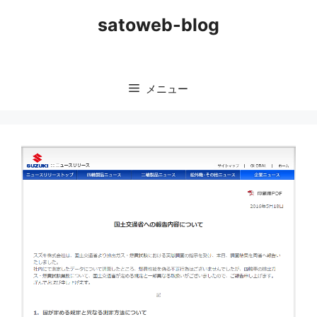
コ
satoweb-blog
ン
テ
ン
ツ
メニュー
へ
ス
キ
ッ
プ