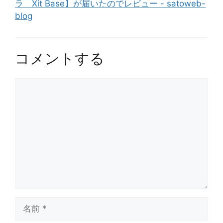
ラ Xit Base】が届いたのでレビュー - satoweb-
blog
コメントする
コ
メ
ン
ト
名
前