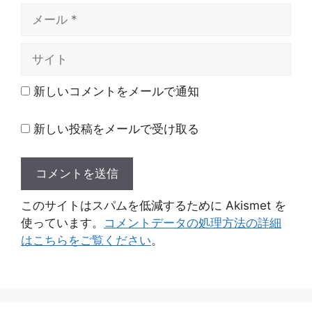
メ
ー
ル
サ
イ
ト
新しいコメントをメールで通知
新しい投稿をメールで受け取る
このサイトはスパムを低減するために Akismet を
使っています。
コメントデータの処理方法の詳細
はこちらをご覧ください
。