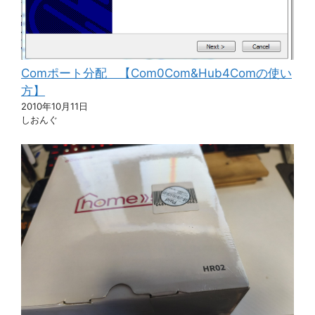
Comポート分配 【Com0Com&Hub4Comの使い
方】
2010年10月11日
しおんぐ