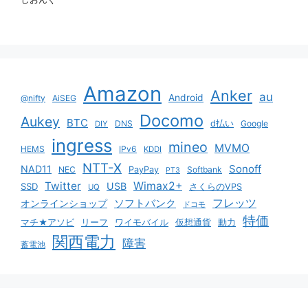
Amazon
Anker
au
Android
@nifty
AiSEG
Docomo
Aukey
BTC
DNS
d払い
Google
DIY
ingress
mineo
MVMO
HEMS
IPv6
KDDI
NTT-X
Sonoff
NAD11
NEC
PayPay
Softbank
PT3
Twitter
Wimax2+
USB
SSD
さくらのVPS
UQ
ソフトバンク
フレッツ
オンラインショップ
ドコモ
特価
マチ★アソビ
リーフ
ワイモバイル
仮想通貨
動力
関西電力
障害
蓄電池