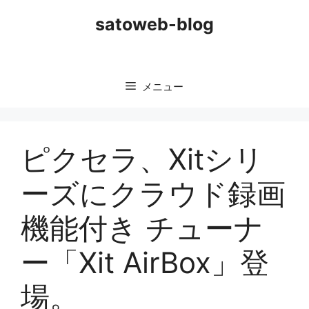
コ
satoweb-blog
ン
テ
ン
ツ
メニュー
へ
ス
キ
ッ
ピクセラ、Xitシリ
プ
ーズにクラウド録画
機能付き チューナ
ー「Xit AirBox」登
場。