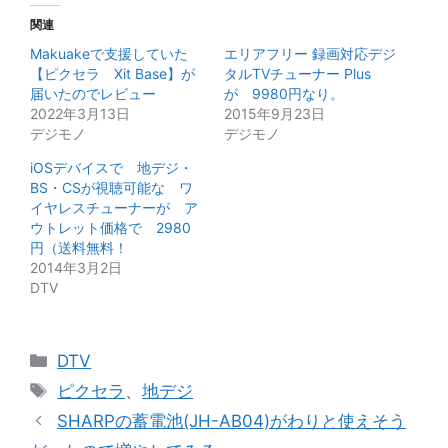
関連
Makuakeで支援していた
エリアフリー 録画対応デジ
【ピクセラ Xit Base】が
タルTVチューナー Plus
届いたのでレビュー
が 9980円なり。
2022年3月13日
2015年9月23日
デジモノ
デジモノ
iOSデバイスで 地デジ・
BS・CSが視聴可能な ワ
イヤレスチューナーが ア
ウトレット価格で 2980
円（送料無料！
2014年3月2日
DTV
カ
DTV
テ
タ
ピクセラ
、
地デジ
ゴ
グ
SHARPの蓄電池(JH-AB04)がわりと使えそう
リ