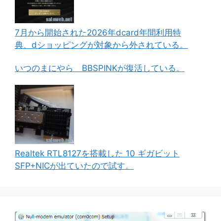
7月から開始された2026年dcard年間利用特
典、dショッピングが対象から外されている。
いつのまにやら BBSPINKが復活している。
Realtek RTL8127を搭載した 10 ギガビット
SFP+NICが出ていたので試す。