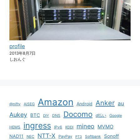
profile
2013年8月7日
しおんぐ
Amazon
Anker
au
Android
@nifty
AiSEG
Docomo
Aukey
BTC
DNS
d払い
Google
DIY
ingress
mineo
MVMO
HEMS
IPv6
KDDI
NTT-X
Sonoff
NAD11
NEC
PayPay
Softbank
PT3