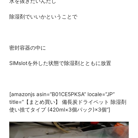
水を抜きたいんだし
除湿剤でいいかということで
密封容器の中に
SIMslotを外した状態で除湿剤とともに放置
[amazonjs asin=”B01CE5PKSA” locale=”JP”
title=”【まとめ買い】 備長炭ドライペット 除湿剤
使い捨てタイプ (420ml×3個パック)×3個”]