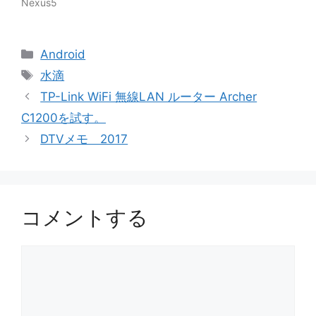
Nexus5
カ
Android
テ
タ
水滴
ゴ
グ
TP-Link WiFi 無線LAN ルーター Archer
リ
C1200を試す。
ー
DTVメモ 2017
コメントする
コ
メ
ン
ト