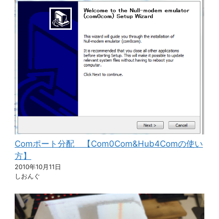
Comポート分配 【Com0Com&Hub4Comの使い
方】
2010年10月11日
しおんぐ