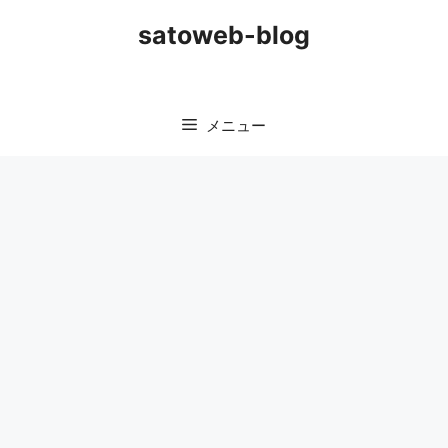
コ
satoweb-blog
ン
テ
ン
ツ
メニュー
へ
ス
キ
ッ
プ