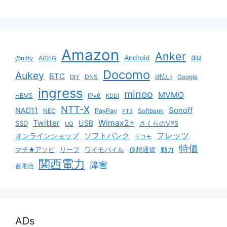
Amazon
Anker
au
Android
@nifty
AiSEG
Docomo
Aukey
BTC
DNS
d払い
Google
DIY
ingress
mineo
MVMO
HEMS
IPv6
KDDI
NTT-X
Sonoff
NAD11
NEC
PayPay
Softbank
PT3
Twitter
Wimax2+
USB
SSD
さくらのVPS
UQ
ソフトバンク
フレッツ
オンラインショップ
ドコモ
特価
マチ★アソビ
リーフ
ワイモバイル
仮想通貨
動力
関西電力
障害
蓄電池
ADs