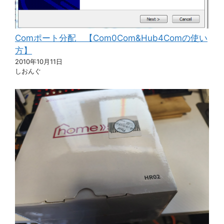
Comポート分配 【Com0Com&Hub4Comの使い
方】
2010年10月11日
しおんぐ