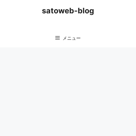
コ
satoweb-blog
ン
テ
ン
ツ
メニュー
へ
ス
キ
ッ
プ