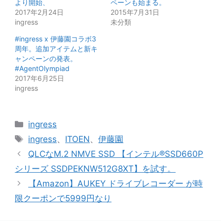
より開始、
ペーンも始まる。
2017年2月24日
2015年7月31日
ingress
未分類
#ingress x 伊藤園コラボ3
周年。追加アイテムと新キ
ャンペーンの発表。
#AgentOlympiad
2017年6月25日
ingress
カ
ingress
テ
タ
ingress
、
ITOEN
、
伊藤園
ゴ
グ
QLCなM.2 NMVE SSD 【インテル®SSD660P
リ
シリーズ SSDPEKNW512G8XT】を試す。
ー
【Amazon】AUKEY ドライブレコーダー が時
限クーポンで5999円なり