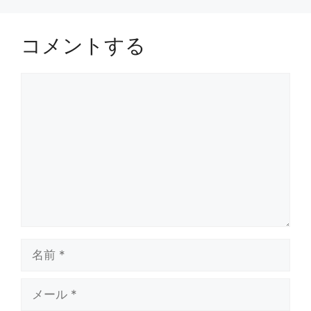
コメントする
コ
メ
ン
ト
名
前
メ
ー