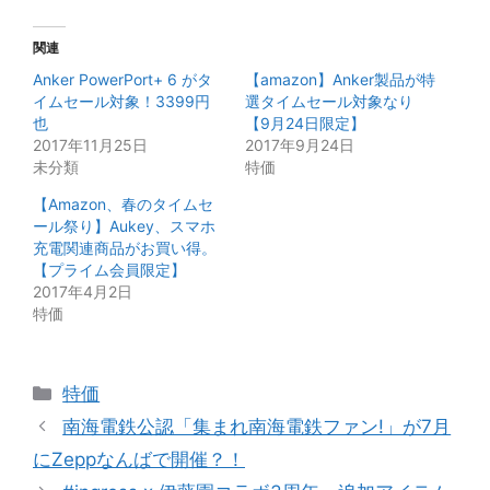
関連
Anker PowerPort+ 6 がタ
【amazon】Anker製品が特
イムセール対象！3399円
選タイムセール対象なり
也
【9月24日限定】
2017年11月25日
2017年9月24日
未分類
特価
【Amazon、春のタイムセ
ール祭り】Aukey、スマホ
充電関連商品がお買い得。
【プライム会員限定】
2017年4月2日
特価
カ
特価
テ
南海電鉄公認「集まれ南海電鉄ファン!」が7月
ゴ
にZeppなんばで開催？！
リ