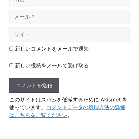
前
メ
ー
ル
サ
イ
ト
新しいコメントをメールで通知
新しい投稿をメールで受け取る
このサイトはスパムを低減するために Akismet を
使っています。
コメントデータの処理方法の詳細
はこちらをご覧ください
。