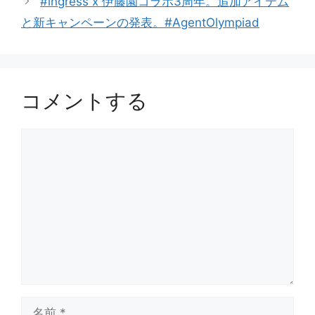
#ingress x 伊藤園コラボ3周年。追加アイテム
ー
と新キャンペーンの発表。#AgentOlympiad
コメントする
コ
メ
ン
ト
名