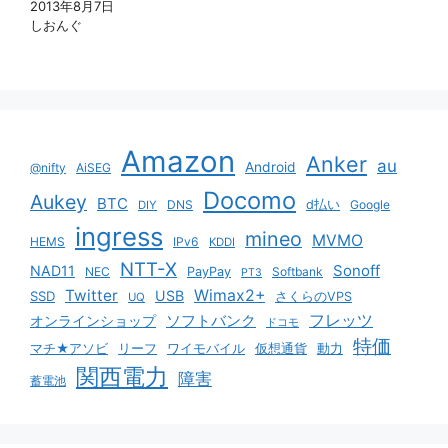
2013年8月7日
しおんぐ
Amazon
Anker
au
Android
@nifty
AiSEG
Docomo
Aukey
BTC
DNS
d払い
Google
DIY
ingress
mineo
MVMO
HEMS
IPv6
KDDI
NTT-X
Sonoff
NAD11
NEC
PayPay
Softbank
PT3
Twitter
Wimax2+
USB
SSD
さくらのVPS
UQ
ソフトバンク
フレッツ
オンラインショップ
ドコモ
特価
マチ★アソビ
リーフ
ワイモバイル
仮想通貨
動力
関西電力
障害
蓄電池