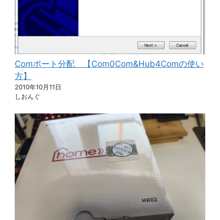
Comポート分配 【Com0Com&Hub4Comの使い
方】
2010年10月11日
しおんぐ