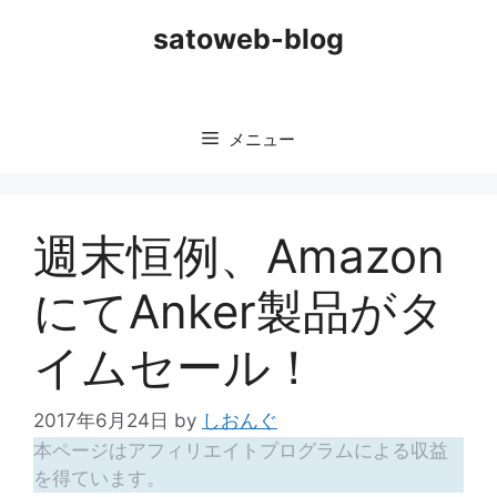
コ
satoweb-blog
ン
テ
ン
ツ
メニュー
へ
ス
キ
ッ
週末恒例、Amazon
プ
にてAnker製品がタ
イムセール！
2017年6月24日
by
しおんぐ
本ページはアフィリエイトプログラムによる収益
を得ています。