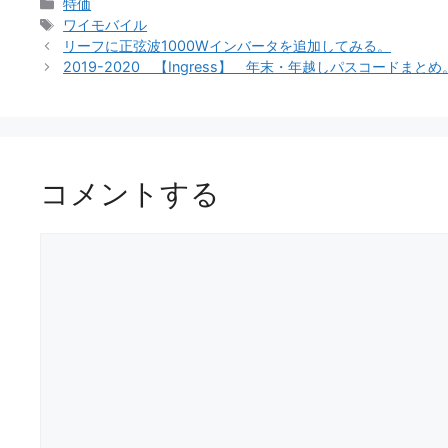
カ
特価
テ
タ
ワイモバイル
ゴ
グ
リーフに正弦波1000Wインバータを追加してみる。
リ
2019-2020 【Ingress】 年末・年越しパスコードまとめ
ー
コメントする
コ
メ
ン
ト