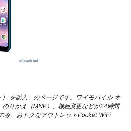
ウトレット） を購入」のページです。ワイモバイル オ
のりかえ（MNP）、機種変更などが24時間
、おトクなアウトレットPocket WiFi