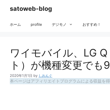
コ
satoweb-blog
ン
テ
ン
ホーム
profile
デジモノ
おすすめ！
ツ
へ
ス
キ
ワイモバイル、LG Q 
ッ
プ
ト）が機種変更でも9
2020年1月1日
by
しおんぐ
本ページはアフィリエイトプログラムによる収益を得