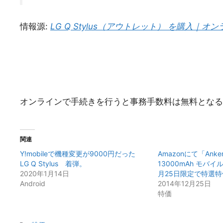
情報源:
LG Q Stylus（アウトレット） を購入｜オ
オンラインで手続きを行うと事務手数料は無料となる
関連
Y!mobileで機種変更が9000円だった
Amazonにて「Anker
LG Q Stylus 着弾。
13000mAh モバ
2020年1月14日
月25日限定で特選
Android
2014年12月25日
特価