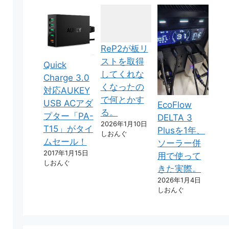
ReP2が板リ
ストを取得
Quick
してくれな
Charge 3.0
くなったの
対応AUKEY
で何とかす
USB ACアダ
EcoFlow
る。
プター「PA-
DELTA 3
2026年1月10日
T15」がタイ
Plusを1年、
しおんぐ
ムセール！
ソーラー併
2017年1月15日
用で使って
しおんぐ
きた実際。
2026年1月4日
しおんぐ