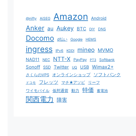
Amazon
Android
@nifty
AiSEG
Anker
Aukey
au
BTC
DNS
DIY
Docomo
d払い
Google
HEMS
ingress
mineo
MVMO
IPv6
KDDI
NTT-X
NAD11
NEC
PayPay
Softbank
PT3
Sonoff
Twitter
Wimax2+
USB
SSD
UQ
ソフトバンク
オンラインショップ
さくらのVPS
フレッツ
マチ★アソビ
リーフ
ドコモ
特価
ワイモバイル
仮想通貨
動力
蓄電池
関西電力
障害