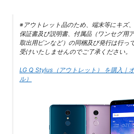
※アウトレット品のため、端末等にキズ
保証書及び説明書、付属品（ワンセグ用ア
取出用ピンなど）の同梱及び発行は行っ
受けいたしませんのでご了承ください。
LG Q Stylus（アウトレット） を購入
ル）