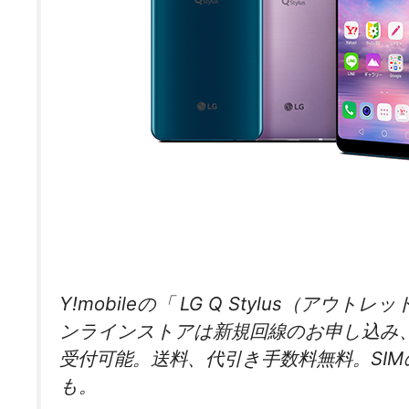
Y!mobileの「 LG Q Stylus（ア
ンラインストアは新規回線のお申し込み、
受付可能。送料、代引き手数料無料。SIMのみ
も。