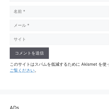
名
前
メ
ー
ル
サ
イ
ト
このサイトはスパムを低減するために Akismet を
ご覧ください
。
ADs