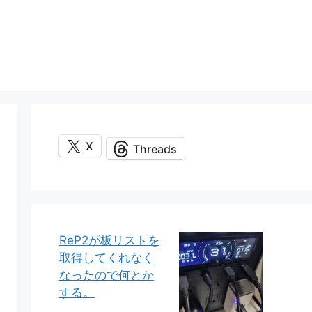
X
Threads
ReP2が板リストを
取得してくれなく
なったので何とか
する。