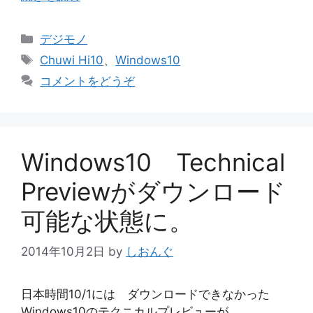
カ
デジモノ
テ
タ
Chuwi Hi10
、
Windows10
ゴ
グ
コメントをどうぞ
リ
ー
Windows10 Technical
Previewがダウンロード
可能な状態に。
2014年10月2日
by
しおんぐ
日本時間10/1には ダウンロードできなかった
Windows10のテクニカルプレビューが