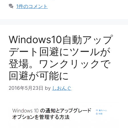
ゴ
グ
1件のコメント
リ
ー
Windows10自動アップ
デート回避にツールが
登場。ワンクリックで
回避が可能に
2016年5月23日
by
しおんぐ