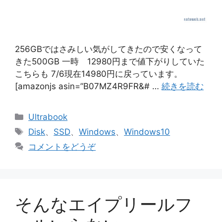
256GBではさみしい気がしてきたので安くなって
きた500GB 一時 12980円まで値下がりしていた
こちらも 7/6現在14980円に戻っています。
[amazonjs asin=”B07MZ4R9FR&# …
続きを読む
カ
Ultrabook
テ
タ
Disk
、
SSD
、
Windows
、
Windows10
ゴ
グ
コメントをどうぞ
リ
ー
そんなエイプリールフ