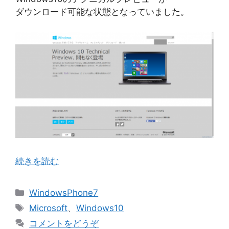
ダウンロード可能な状態となっていました。
続きを読む
カ
WindowsPhone7
テ
タ
Microsoft
、
Windows10
ゴ
グ
コメントをどうぞ
リ