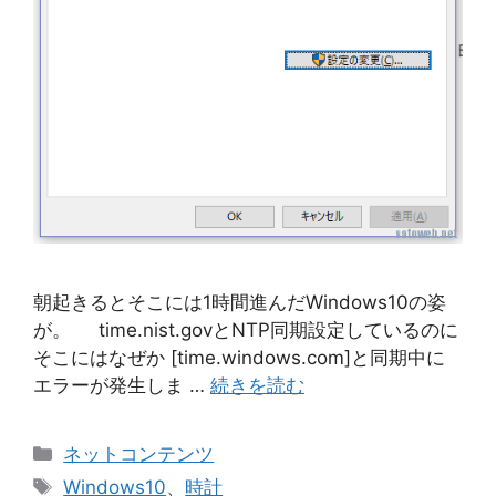
朝起きるとそこには1時間進んだWindows10の姿
が。 time.nist.govとNTP同期設定しているのに
そこにはなぜか [time.windows.com]と同期中に
エラーが発生しま …
続きを読む
カ
ネットコンテンツ
テ
タ
Windows10
、
時計