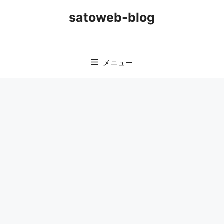
コ
satoweb-blog
ン
テ
ン
ツ
メニュー
へ
ス
キ
ッ
プ