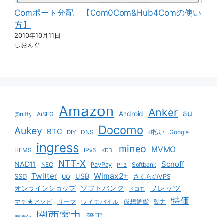
Comポート分配 【Com0Com&Hub4Comの使い
方】
2010年10月11日
しおんぐ
Amazon
Anker
au
Android
@nifty
AiSEG
Docomo
Aukey
BTC
DNS
d払い
Google
DIY
ingress
mineo
MVMO
HEMS
IPv6
KDDI
NTT-X
Sonoff
NAD11
NEC
PayPay
Softbank
PT3
Twitter
Wimax2+
USB
SSD
さくらのVPS
UQ
ソフトバンク
フレッツ
オンラインショップ
ドコモ
特価
マチ★アソビ
リーフ
ワイモバイル
仮想通貨
動力
関西電力
障害