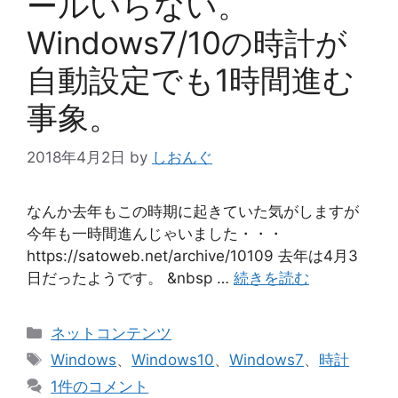
ールいらない。
Windows7/10の時計が
自動設定でも1時間進む
事象。
2018年4月2日
by
しおんぐ
なんか去年もこの時期に起きていた気がしますが
今年も一時間進んじゃいました・・・
https://satoweb.net/archive/10109 去年は4月3
日だったようです。 &nbsp …
続きを読む
カ
ネットコンテンツ
テ
タ
Windows
、
Windows10
、
Windows7
、
時計
ゴ
グ
1件のコメント
リ