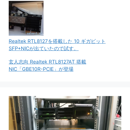
Realtek RTL8127を搭載した 10 ギガビット
SFP+NICが出ていたので試す。
玄人志向 Realtek RTL8127AT 搭載
NIC「GBE10R-PCIE」が登場