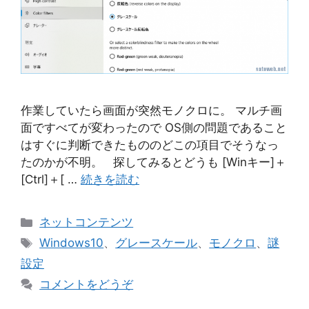
作業していたら画面が突然モノクロに。 マルチ画
面ですべてが変わったので OS側の問題であること
はすぐに判断できたもののどこの項目でそうなっ
たのかが不明。 探してみるとどうも [Winキー]＋
[Ctrl]＋[ …
続きを読む
カ
ネットコンテンツ
テ
タ
Windows10
、
グレースケール
、
モノクロ
、
謎
ゴ
グ
設定
リ
コメントをどうぞ
ー