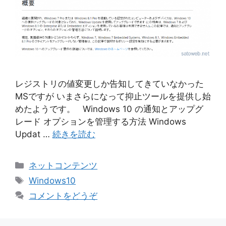
レジストリの値変更しか告知してきていなかった
MSですが いまさらになって抑止ツールを提供し始
めたようです。 Windows 10 の通知とアップグ
レード オプションを管理する方法 Windows
Updat …
続きを読む
カ
ネットコンテンツ
テ
タ
Windows10
ゴ
グ
コメントをどうぞ
リ
ー