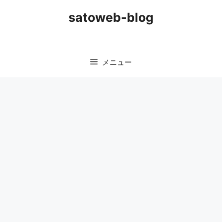
コ
satoweb-blog
ン
テ
ン
ツ
メニュー
へ
ス
キ
ッ
プ