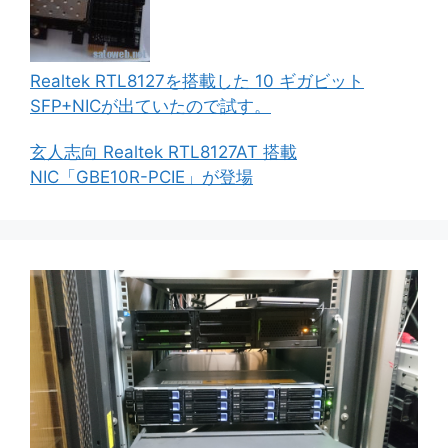
Realtek RTL8127を搭載した 10 ギガビット
SFP+NICが出ていたので試す。
玄人志向 Realtek RTL8127AT 搭載
NIC「GBE10R-PCIE」が登場