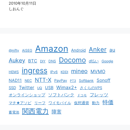
2010年10月11日
しおんぐ
Amazon
Anker
au
Android
@nifty
AiSEG
Docomo
Aukey
BTC
DNS
d払い
Google
DIY
ingress
mineo
MVMO
HEMS
IPv6
KDDI
NTT-X
Sonoff
NAD11
NEC
PayPay
Softbank
PT3
Twitter
Wimax2+
USB
SSD
さくらのVPS
UQ
ソフトバンク
フレッツ
オンラインショップ
ドコモ
特価
マチ★アソビ
リーフ
ワイモバイル
仮想通貨
動力
関西電力
障害
蓄電池