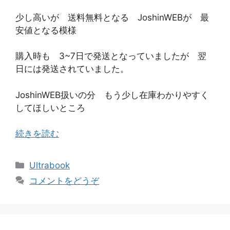
少し高いが 送料無料となる JoshinWEBが 最
安値となる模様
購入時も 3~7日で発送となっていましたが 翌
日には発送されていました。
JoshinWEB扱いの分 もう少し在庫わかりやすく
してほしいところ
続きを読む
カ
Ultrabook
テ
コメントをどうぞ
ゴ
リ
ー