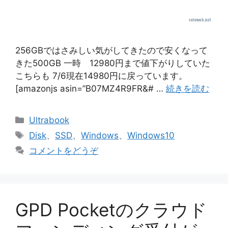
256GBではさみしい気がしてきたので安くなって
きた500GB 一時 12980円まで値下がりしていた
こちらも 7/6現在14980円に戻っています。
[amazonjs asin=”B07MZ4R9FR&# …
続きを読む
カ
Ultrabook
テ
タ
Disk
、
SSD
、
Windows
、
Windows10
ゴ
グ
コメントをどうぞ
リ
ー
GPD Pocketのクラウド