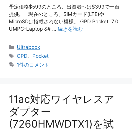
予定価格$599のところ、出資者へは$399で一台
提供。 現在のところ、SIMカード(LTE)や
MicroSDは搭載されない模様。 GPD Pocket: 7.0′
UMPC-Laptop &# …
続きを読む
カ
Ultrabook
テ
タ
GPD
、
Pocket
ゴ
グ
1件のコメント
リ
ー
11ac対応ワイヤレスア
ダプター
(7260HMWDTX1)を試