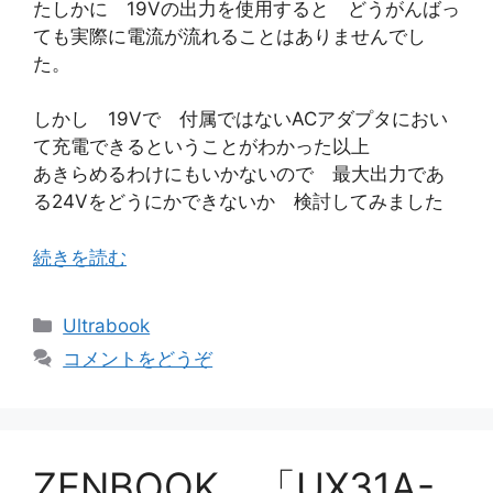
たしかに 19Vの出力を使用すると どうがんばっ
ても実際に電流が流れることはありませんでし
た。
しかし 19Vで 付属ではないACアダプタにおい
て充電できるということがわかった以上
あきらめるわけにもいかないので 最大出力であ
る24Vをどうにかできないか 検討してみました
続きを読む
カ
Ultrabook
テ
コメントをどうぞ
ゴ
リ
ー
ZENBOOK 「UX31A-