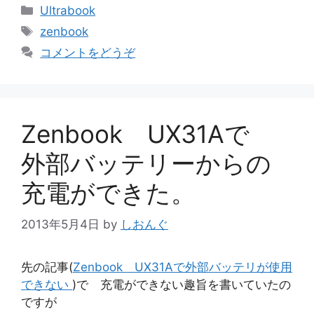
カ
Ultrabook
テ
タ
zenbook
ゴ
グ
コメントをどうぞ
リ
ー
Zenbook UX31Aで
外部バッテリーからの
充電ができた。
2013年5月4日
by
しおんぐ
先の記事(
Zenbook UX31Aで外部バッテリが使用
できない
)で 充電ができない趣旨を書いていたの
ですが