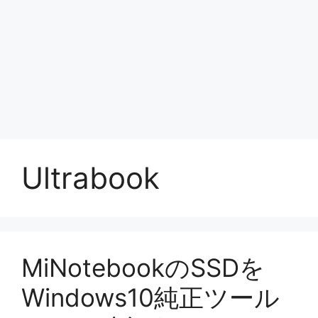
Ultrabook
MiNotebookのSSDを
Windows10純正ツール