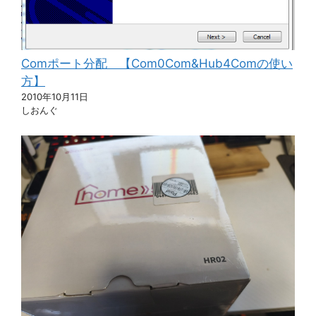
Comポート分配 【Com0Com&Hub4Comの使い
方】
2010年10月11日
しおんぐ