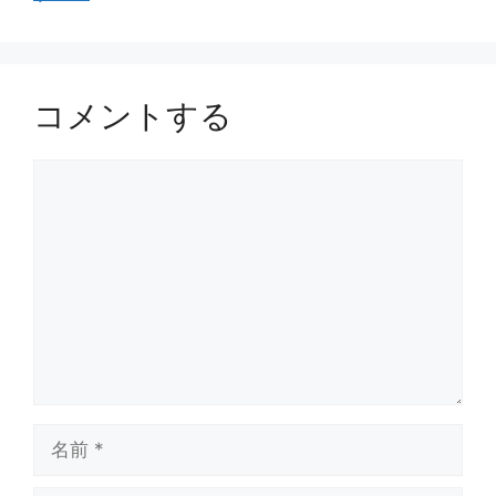
コメントする
コ
メ
ン
ト
名
前