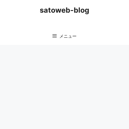
コ
satoweb-blog
ン
テ
ン
ツ
メニュー
へ
ス
キ
ッ
プ