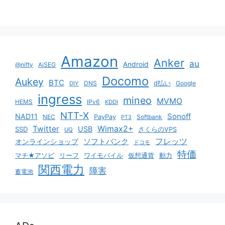
Amazon
Anker
au
Android
@nifty
AiSEG
Docomo
Aukey
BTC
DNS
d払い
Google
DIY
ingress
mineo
MVMO
HEMS
IPv6
KDDI
NTT-X
Sonoff
NAD11
NEC
PayPay
Softbank
PT3
Twitter
Wimax2+
USB
SSD
さくらのVPS
UQ
ソフトバンク
フレッツ
オンラインショップ
ドコモ
特価
マチ★アソビ
リーフ
ワイモバイル
仮想通貨
動力
関西電力
障害
蓄電池