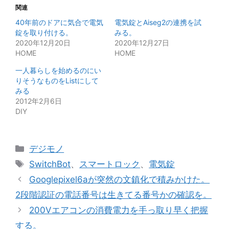
関連
40年前のドアに気合で電気
電気錠とAiseg2の連携を試
錠を取り付ける。
みる。
2020年12月20日
2020年12月27日
HOME
HOME
一人暮らしを始めるのにい
りそうなものをListにして
みる
2012年2月6日
DIY
カ
デジモノ
テ
タ
SwitchBot
、
スマートロック
、
電気錠
ゴ
グ
Googlepixel6aが突然の文鎮化で積みかけた。
リ
2段階認証の電話番号は生きてる番号かの確認を。
ー
200Vエアコンの消費電力を手っ取り早く把握
する。