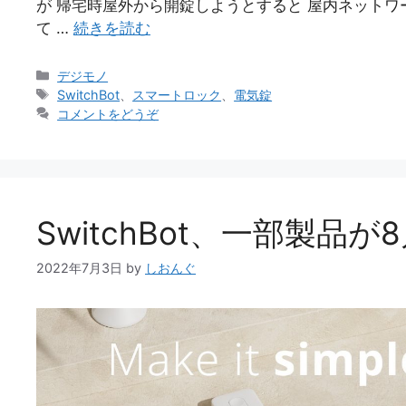
が 帰宅時屋外から開錠しようとすると 屋内ネットワークに
て …
続きを読む
カ
デジモノ
テ
タ
SwitchBot
、
スマートロック
、
電気錠
ゴ
グ
コメントをどうぞ
リ
ー
SwitchBot、一部製品
2022年7月3日
by
しおんぐ