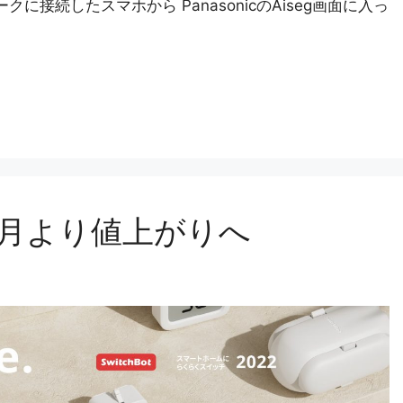
接続したスマホから PanasonicのAiseg画面に入っ
が8月より値上がりへ