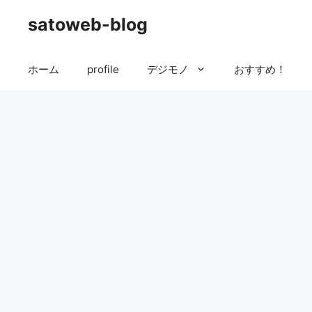
コ
satoweb-blog
ン
テ
ン
ホーム
profile
デジモノ
おすすめ！
ツ
へ
ス
キ
ッ
プ