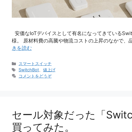
安価なIoTデバイスとして有名になってきているSwit
様。 原材料費の高騰や物流コストの上昇のなかで、
きを読む
カ
スマートスイッチ
テ
タ
SwitchBot
、
値上げ
ゴ
グ
コメントをどうぞ
リ
ー
セール対象だった「Swit
買ってみた。