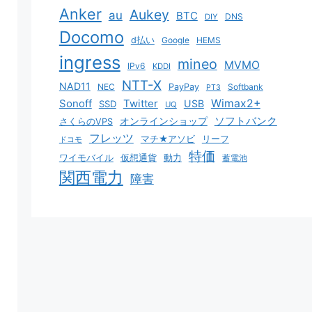
Anker
Aukey
au
BTC
DNS
DIY
Docomo
d払い
Google
HEMS
ingress
mineo
MVMO
IPv6
KDDI
NTT-X
NAD11
NEC
PayPay
Softbank
PT3
Sonoff
Twitter
Wimax2+
USB
SSD
UQ
ソフトバンク
オンラインショップ
さくらのVPS
フレッツ
マチ★アソビ
リーフ
ドコモ
特価
ワイモバイル
仮想通貨
動力
蓄電池
関西電力
障害