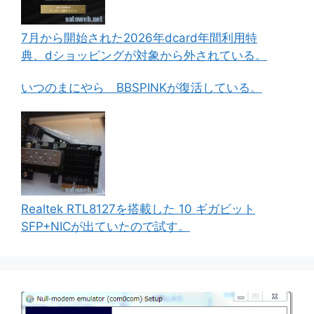
7月から開始された2026年dcard年間利用特
典、dショッピングが対象から外されている。
いつのまにやら BBSPINKが復活している。
Realtek RTL8127を搭載した 10 ギガビット
SFP+NICが出ていたので試す。