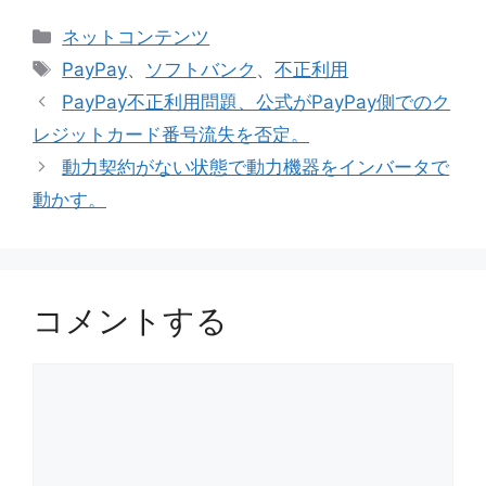
カ
ネットコンテンツ
テ
タ
PayPay
、
ソフトバンク
、
不正利用
ゴ
グ
PayPay不正利用問題、公式がPayPay側でのク
リ
レジットカード番号流失を否定。
ー
動力契約がない状態で動力機器をインバータで
動かす。
コメントする
コ
メ
ン
ト