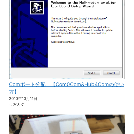
Comポート分配 【Com0Com&Hub4Comの使い
方】
2010年10月11日
しおんぐ