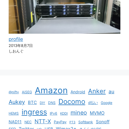
profile
2013年8月7日
しおんぐ
Amazon
Anker
au
Android
@nifty
AiSEG
Docomo
Aukey
BTC
DNS
d払い
Google
DIY
ingress
mineo
MVMO
HEMS
IPv6
KDDI
NTT-X
Sonoff
NAD11
NEC
PayPay
Softbank
PT3
Twitter
Wimax2+
USB