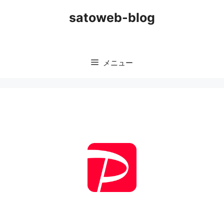
コ
satoweb-blog
ン
テ
ン
ツ
メニュー
へ
ス
キ
ッ
プ