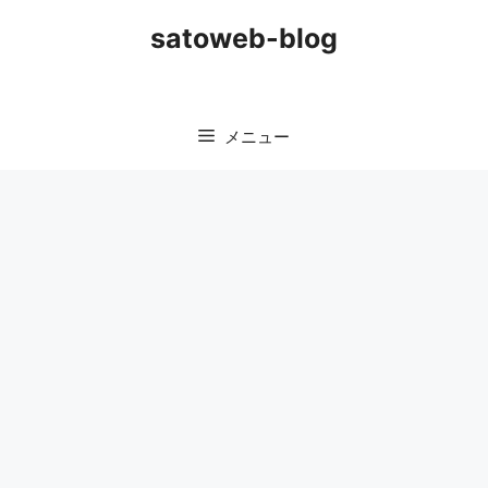
コ
satoweb-blog
ン
テ
ン
ツ
メニュー
へ
ス
キ
ッ
プ