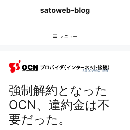
コ
satoweb-blog
ン
テ
ン
ツ
メニュー
へ
ス
キ
ッ
プ
強制解約となった
OCN、違約金は不
要だった。