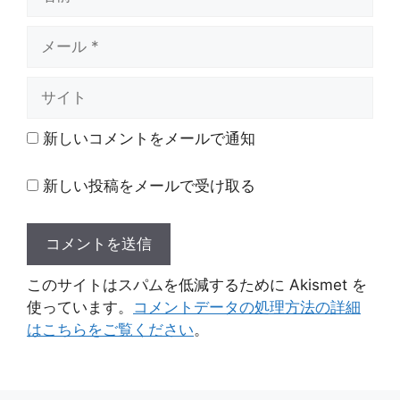
前
メ
ー
ル
サ
イ
ト
新しいコメントをメールで通知
新しい投稿をメールで受け取る
このサイトはスパムを低減するために Akismet を
使っています。
コメントデータの処理方法の詳細
はこちらをご覧ください
。