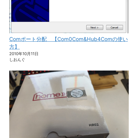
Comポート分配 【Com0Com&Hub4Comの使い
方】
2010年10月11日
しおんぐ