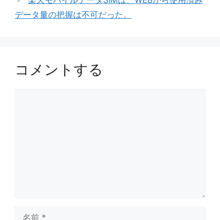
データ量の把握は不可だった。
コメントする
コ
メ
ン
ト
名