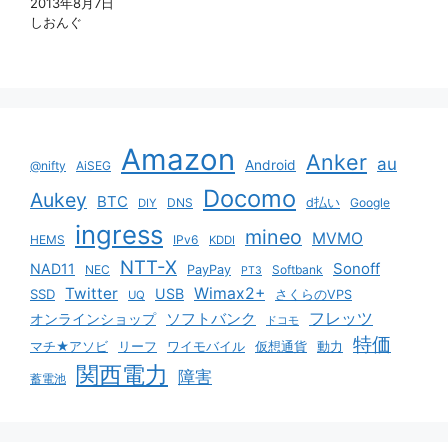
2013年8月7日
しおんぐ
Amazon
Anker
au
Android
@nifty
AiSEG
Docomo
Aukey
BTC
DNS
d払い
Google
DIY
ingress
mineo
MVMO
HEMS
IPv6
KDDI
NTT-X
Sonoff
NAD11
NEC
PayPay
Softbank
PT3
Twitter
Wimax2+
USB
SSD
さくらのVPS
UQ
ソフトバンク
フレッツ
オンラインショップ
ドコモ
特価
マチ★アソビ
リーフ
ワイモバイル
仮想通貨
動力
関西電力
障害
蓄電池