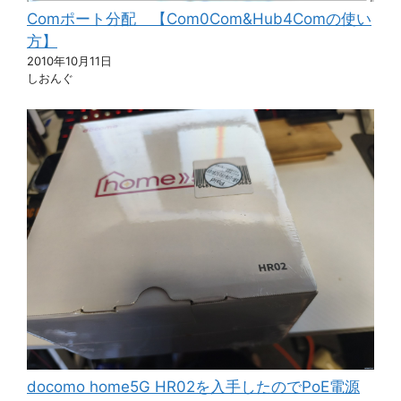
Comポート分配 【Com0Com&Hub4Comの使い
方】
2010年10月11日
しおんぐ
docomo home5G HR02を入手したのでPoE電源