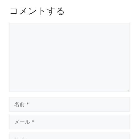
コメントする
コ
メ
ン
ト
名
前
メ
ー
ル
サ