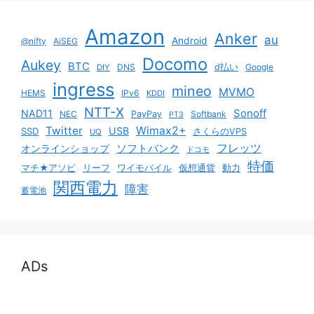
Amazon
Anker
au
Android
@nifty
AiSEG
Docomo
Aukey
BTC
DNS
d払い
Google
DIY
ingress
mineo
MVMO
HEMS
IPv6
KDDI
NTT-X
Sonoff
NAD11
NEC
PayPay
Softbank
PT3
Twitter
Wimax2+
USB
SSD
さくらのVPS
UQ
ソフトバンク
フレッツ
オンラインショップ
ドコモ
特価
マチ★アソビ
リーフ
ワイモバイル
仮想通貨
動力
関西電力
障害
蓄電池
ADs