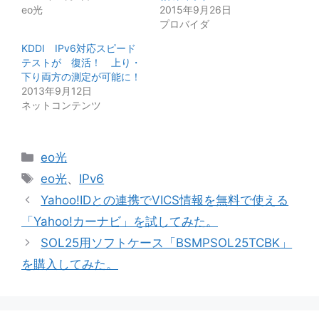
eo光
2015年9月26日
プロバイダ
KDDI IPv6対応スピード
テストが 復活！ 上り・
下り両方の測定が可能に！
2013年9月12日
ネットコンテンツ
カ
eo光
テ
タ
eo光
、
IPv6
ゴ
グ
Yahoo!IDとの連携でVICS情報を無料で使える
リ
「Yahoo!カーナビ」を試してみた。
ー
SOL25用ソフトケース「BSMPSOL25TCBK」
を購入してみた。