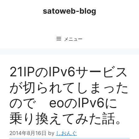
コ
satoweb-blog
ン
テ
ン
ツ
メニュー
へ
ス
キ
ッ
21IPのIPv6サービス
プ
が切られてしまった
ので eoのIPv6に
乗り換えてみた話。
2014年8月16日
by
しおんぐ