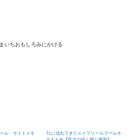
 いまいちおもしろみにかける
フール サイトメモ
TLに流れてきたエイプリールフールネ
タまとめ【気力の続く限り更新】