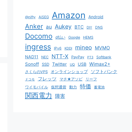
Amazon
Android
@nifty
AiSEG
Anker
Aukey
au
BTC
DNS
DIY
Docomo
d払い
Google
HEMS
ingress
mineo
MVMO
IPv6
KDDI
NTT-X
NAD11
NEC
PayPay
Softbank
PT3
Sonoff
Twitter
Wimax2+
USB
SSD
UQ
ソフトバンク
オンラインショップ
さくらのVPS
フレッツ
マチ★アソビ
リーフ
ドコモ
特価
ワイモバイル
仮想通貨
動力
蓄電池
関西電力
障害