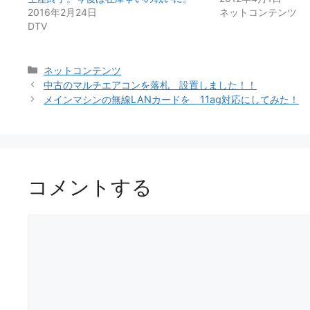
2016年2月24日
ネットコンテンツ
DTV
カ
ネットコンテンツ
テ
中古のマルチエアコンを落札 設置しました！！
ゴ
メインマシンの無線LANカードを 11ag対応にしてみた！
リ
ー
コメントする
コ
メ
ン
ト