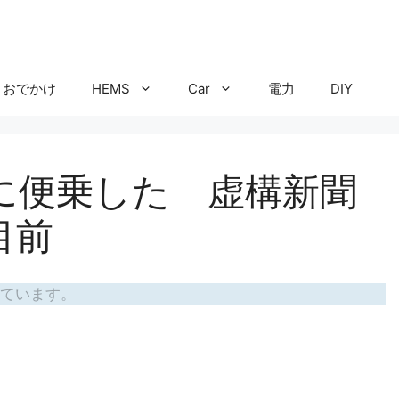
おでかけ
HEMS
Car
電力
DIY
に便乗した 虚構新聞
目前
ています。