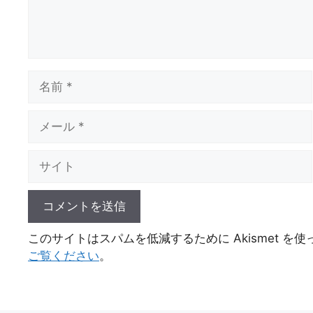
名
前
メ
ー
ル
サ
イ
ト
このサイトはスパムを低減するために Akismet を
ご覧ください
。