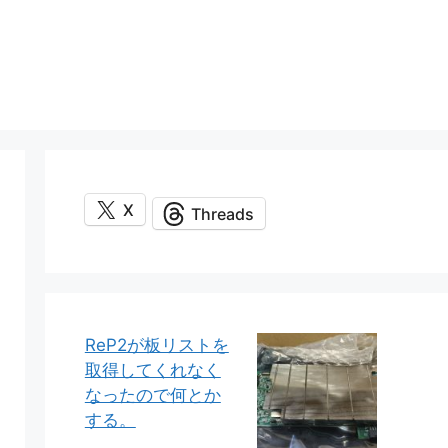
X
Threads
ReP2が板リストを
取得してくれなく
なったので何とか
する。