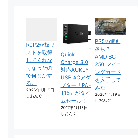
PS5の選別
ReP2が板リ
落ち？
ストを取得
Quick
AMD BC
してくれな
Charge 3.0
250 マイニ
くなったの
対応AUKEY
ングカード
で何とかす
USB ACアダ
を入手して
る。
プター「PA-
みた
2026年1月10日
T15」がタイ
2026年1月9日
しおんぐ
しおんぐ
ムセール！
2017年1月15日
しおんぐ