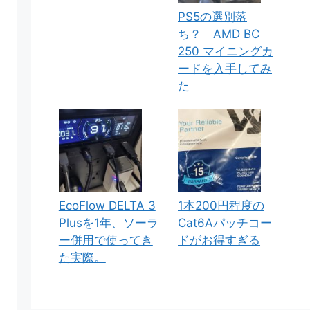
PS5の選別落
ち？ AMD BC
250 マイニングカ
ードを入手してみ
た
EcoFlow DELTA 3
1本200円程度の
Plusを1年、ソーラ
Cat6Aパッチコー
ー併用で使ってき
ドがお得すぎる
た実際。