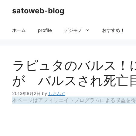
コ
satoweb-blog
ン
テ
ン
ホーム
profile
デジモノ
おすすめ！
ツ
へ
ス
キ
ラピュタのバルス！
ッ
プ
が バルスされ死亡
2013年8月2日
by
しおんぐ
本ページはアフィリエイトプログラムによる収益を得