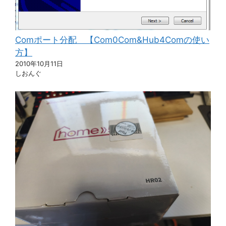
Comポート分配 【Com0Com&Hub4Comの使い
方】
2010年10月11日
しおんぐ