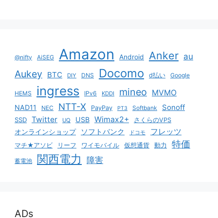
Amazon
Anker
au
Android
@nifty
AiSEG
Docomo
Aukey
BTC
DNS
d払い
Google
DIY
ingress
mineo
MVMO
HEMS
IPv6
KDDI
NTT-X
Sonoff
NAD11
NEC
PayPay
Softbank
PT3
Twitter
Wimax2+
USB
SSD
さくらのVPS
UQ
ソフトバンク
フレッツ
オンラインショップ
ドコモ
特価
マチ★アソビ
リーフ
ワイモバイル
仮想通貨
動力
関西電力
障害
蓄電池
ADs