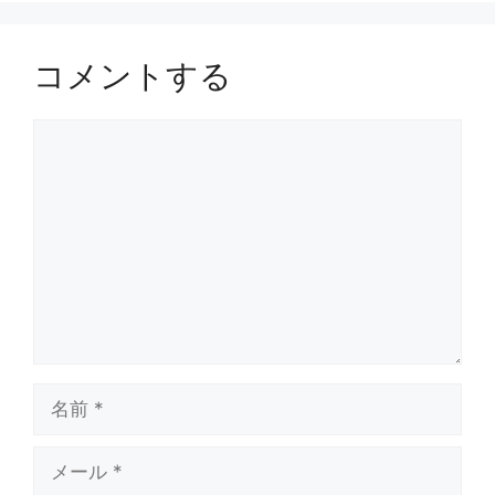
コメントする
コ
メ
ン
ト
名
前
メ
ー