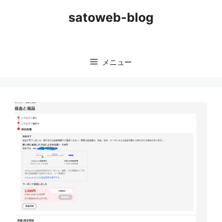
コ
satoweb-blog
ン
テ
ン
ツ
メニュー
へ
ス
キ
ッ
プ