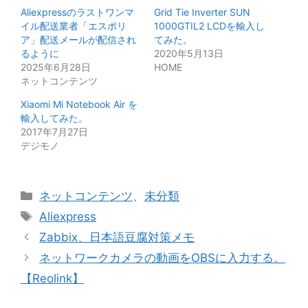
Aliexpressのラストワンマ
Grid Tie Inverter SUN
イル配送業者「エスポリ
1000GTIL2 LCDを輸入し
ア」配送メールが配信され
てみた。
るように
2020年5月13日
2025年6月28日
HOME
ネットコンテンツ
Xiaomi Mi Notebook Air を
輸入してみた。
2017年7月27日
デジモノ
カ
ネットコンテンツ
、
未分類
テ
タ
Aliexpress
ゴ
グ
Zabbix、日本語豆腐対策メモ
リ
ネットワークカメラの動画をOBSに入力する。
ー
【Reolink】