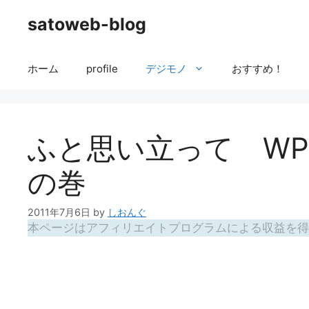
コ
satoweb-blog
ン
テ
ン
ホーム
profile
デジモノ
おすすめ！
ツ
へ
ス
キ
ふと思い立って W
ッ
プ
の巻
2011年7月6日
by
しおんぐ
本ページはアフィリエイトプログラムによる収益を得