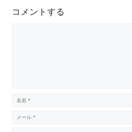
コメントする
コ
メ
ン
ト
名
前
メ
ー
ル
サ