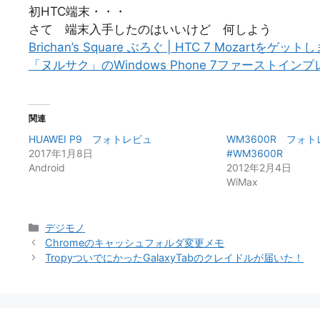
初HTC端末・・・
さて 端末入手したのはいいけど 何しよう
Brichan’s Square ぶろぐ | HTC 7 Mozartをゲッ
「ヌルサク」のWindows Phone 7ファーストインプレ
関連
HUAWEI P9 フォトレビュ
WM3600R 
2017年1月8日
#WM3600R
Android
2012年2月4日
WiMax
カ
デジモノ
テ
Chromeのキャッシュフォルダ変更メモ
ゴ
TropyついでにかったGalaxyTabのクレイドルが届いた！
リ
ー