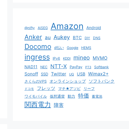
Amazon
Android
@nifty
AiSEG
Anker
Aukey
au
BTC
DNS
DIY
Docomo
d払い
Google
HEMS
ingress
mineo
MVMO
IPv6
KDDI
NTT-X
NAD11
NEC
PayPay
Softbank
PT3
Sonoff
Twitter
Wimax2+
USB
SSD
UQ
ソフトバンク
オンラインショップ
さくらのVPS
フレッツ
マチ★アソビ
リーフ
ドコモ
特価
ワイモバイル
仮想通貨
動力
蓄電池
関西電力
障害