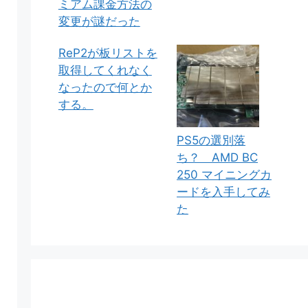
ミアム課金方法の
変更が謎だった
ReP2が板リストを
取得してくれなく
なったので何とか
する。
PS5の選別落
ち？ AMD BC
250 マイニングカ
ードを入手してみ
た