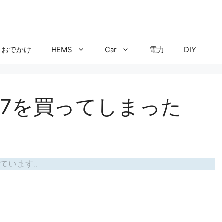
おでかけ
HEMS
Car
電力
DIY
P7を買ってしまった
ています。