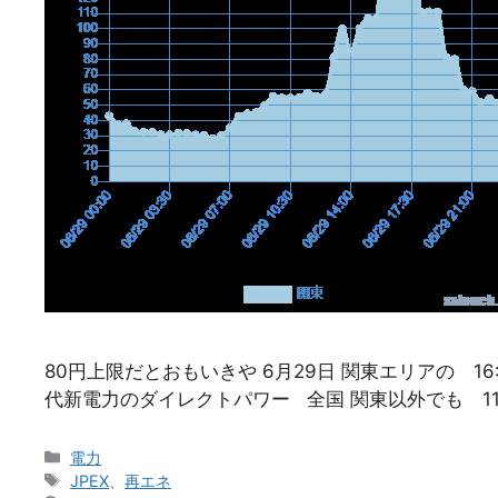
80円上限だとおもいきや 6月29日 関東エリアの 16:00~
代新電力のダイレクトパワー 全国 関東以外でも 11
カ
電力
テ
タ
JPEX
、
再エネ