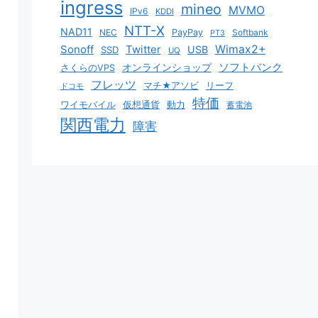
ingress
mineo
MVMO
IPv6
KDDI
NTT-X
NAD11
NEC
PayPay
Softbank
PT3
Sonoff
Twitter
Wimax2+
USB
SSD
UQ
ソフトバンク
オンラインショップ
さくらのVPS
フレッツ
マチ★アソビ
リーフ
ドコモ
特価
ワイモバイル
仮想通貨
動力
蓄電池
関西電力
障害