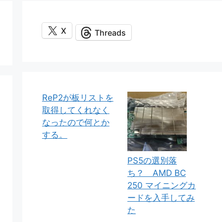
X
Threads
ReP2が板リストを
取得してくれなく
なったので何とか
する。
PS5の選別落
ち？ AMD BC
250 マイニングカ
ードを入手してみ
た