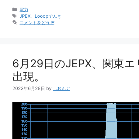
カ
電力
テ
タ
JPEX
、
Looopでんき
ゴ
グ
コメントをどうぞ
リ
ー
6月29日のJEPX、関東エ
出現。
2022年6月28日
by
しおんぐ