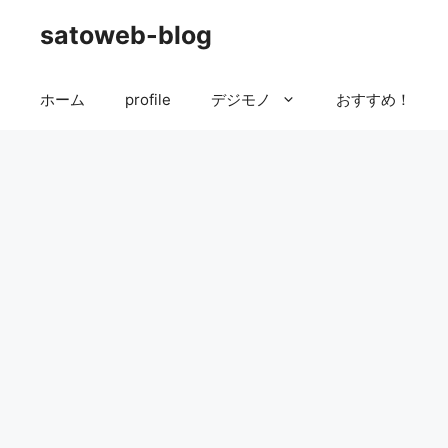
コ
satoweb-blog
ン
テ
ン
ホーム
profile
デジモノ
おすすめ！
ツ
へ
ス
キ
ッ
プ