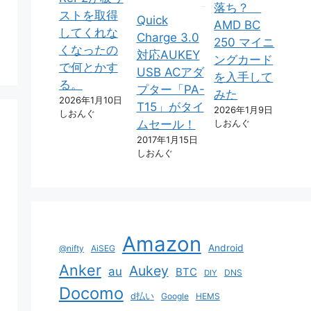
落ち？
ストを取得
Quick
AMD BC
してくれな
Charge 3.0
250 マイニ
くなったの
対応AUKEY
ングカード
で何とかす
USB ACアダ
を入手して
る。
プター「PA-
みた
2026年1月10日
T15」がタイ
2026年1月9日
しおんぐ
しおんぐ
ムセール！
2017年1月15日
しおんぐ
Amazon
Android
@nifty
AiSEG
Anker
Aukey
au
BTC
DNS
DIY
Docomo
d払い
Google
HEMS