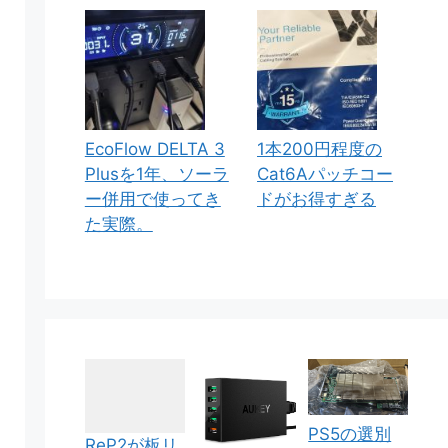
EcoFlow DELTA 3
1本200円程度の
Plusを1年、ソーラ
Cat6Aパッチコー
ー併用で使ってき
ドがお得すぎる
た実際。
PS5の選別
ReP2が板リ