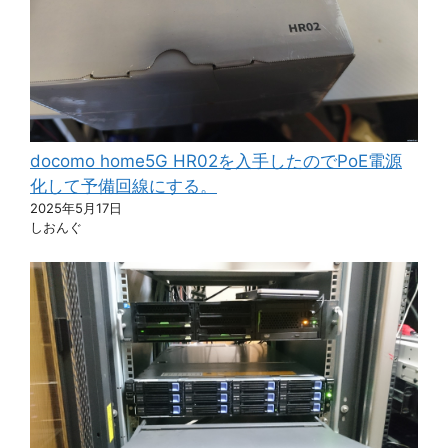
docomo home5G HR02を入手したのでPoE電源
化して予備回線にする。
2025年5月17日
しおんぐ