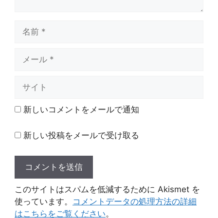
名
前
メ
ー
ル
サ
イ
ト
新しいコメントをメールで通知
新しい投稿をメールで受け取る
このサイトはスパムを低減するために Akismet を
使っています。
コメントデータの処理方法の詳細
はこちらをご覧ください
。