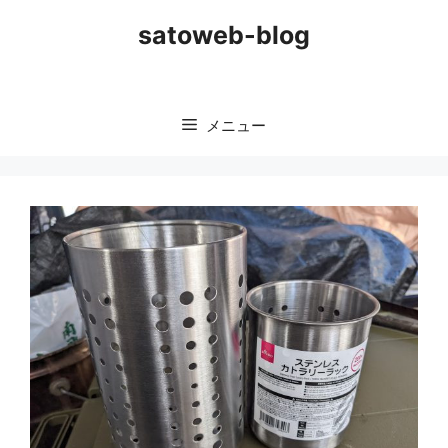
コ
satoweb-blog
ン
テ
ン
ツ
メニュー
へ
ス
キ
ッ
プ