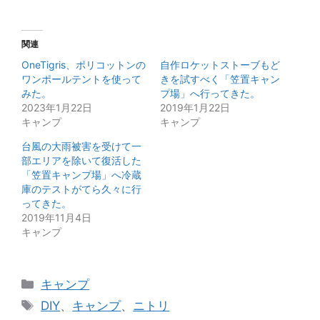
関連
OneTigris、ポリコットンの
自作ロケットストーブもど
ワンポールテントを使って
きを試すべく「笠置キャン
みた。
プ場」へ行ってきた。
2023年1月22日
2019年1月22日
キャンプ
キャンプ
台風の大雨被害を受けて一
部エリアを除いて復活した
「笠置キャンプ場」へ冷蔵
庫のテストがてら久々に行
ってきた。
2019年11月4日
キャンプ
カ
キャンプ
テ
タ
DIY
、
キャンプ
、
ニトリ
ゴ