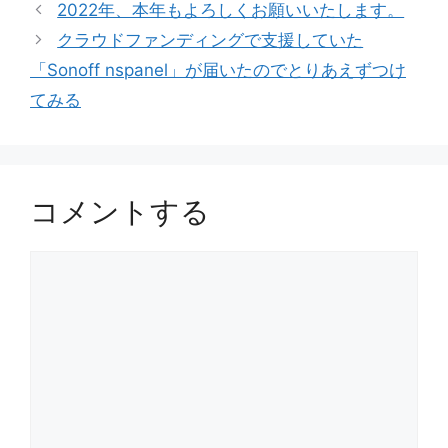
グ
2022年、本年もよろしくお願いいたします。
リ
クラウドファンディングで支援していた
ー
「Sonoff nspanel」が届いたのでとりあえずつけ
てみる
コメントする
コ
メ
ン
ト