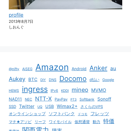
profile
2013年8月7日
しおんぐ
Amazon
Anker
au
Android
@nifty
AiSEG
Docomo
Aukey
BTC
DNS
d払い
Google
DIY
ingress
mineo
MVMO
HEMS
IPv6
KDDI
NTT-X
Sonoff
NAD11
NEC
PayPay
Softbank
PT3
Twitter
Wimax2+
USB
SSD
さくらのVPS
UQ
ソフトバンク
フレッツ
オンラインショップ
ドコモ
特価
マチ★アソビ
リーフ
ワイモバイル
仮想通貨
動力
関西電力
障害