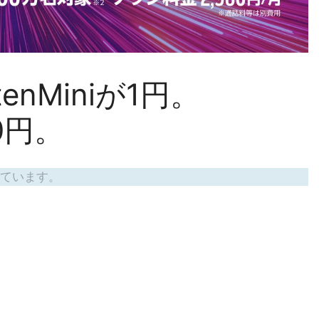
nMiniが1円。
00円。
ています。