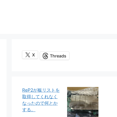
X
Threads
ReP2が板リストを
取得してくれなく
なったので何とか
する。