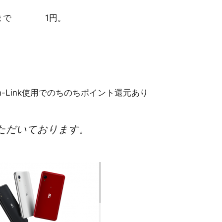
8：59まで 1円。
en-Link使用でのちのちポイント還元あり
ただいております。