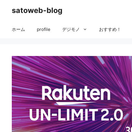
コ
satoweb-blog
ン
テ
ン
ホーム
profile
デジモノ
おすすめ！
ツ
へ
ス
キ
ッ
プ