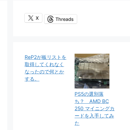
X
Threads
ReP2が板リストを
取得してくれなく
なったので何とか
する。
PS5の選別落
ち？ AMD BC
250 マイニングカ
ードを入手してみ
た