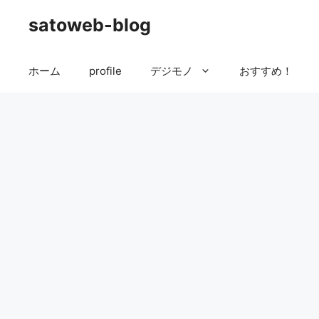
コ
satoweb-blog
ン
テ
ン
ホーム
profile
デジモノ
おすすめ！
ツ
へ
ス
キ
ッ
プ