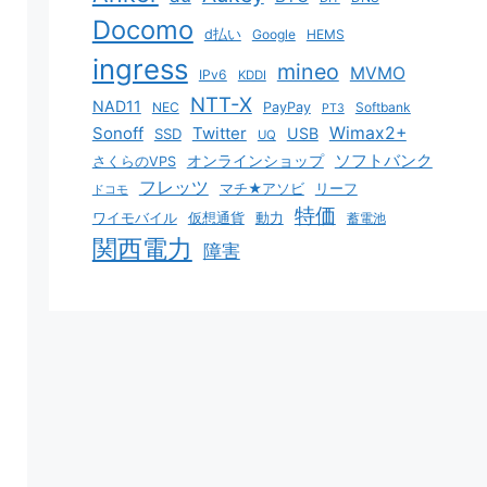
Docomo
d払い
Google
HEMS
ingress
mineo
MVMO
IPv6
KDDI
NTT-X
NAD11
NEC
PayPay
Softbank
PT3
Sonoff
Twitter
Wimax2+
USB
SSD
UQ
ソフトバンク
オンラインショップ
さくらのVPS
フレッツ
マチ★アソビ
リーフ
ドコモ
特価
ワイモバイル
仮想通貨
動力
蓄電池
関西電力
障害