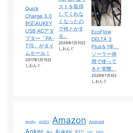
ストを取得
Quick
してくれな
Charge 3.0
くなったの
対応AUKEY
で何とかす
USB ACアダ
EcoFlow
る。
プター「PA-
DELTA 3
2026年1月10日
T15」がタイ
Plusを1年、
しおんぐ
ムセール！
ソーラー併
2017年1月15日
用で使って
しおんぐ
きた実際。
2026年1月4日
しおんぐ
Amazon
Android
@nifty
AiSEG
Anker
Aukey
au
BTC
DNS
DIY