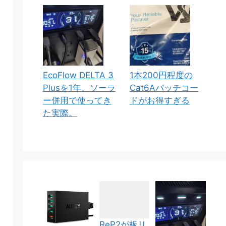
EcoFlow DELTA 3
1本200円程度の
Plusを1年、ソーラ
Cat6Aパッチコー
ー併用で使ってき
ドがお得すぎる
た実際。
ReP2が板リ