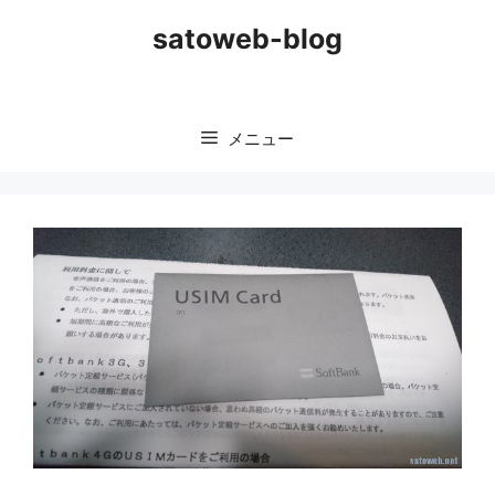
コ
satoweb-blog
ン
テ
ン
ツ
メニュー
へ
ス
キ
ッ
プ