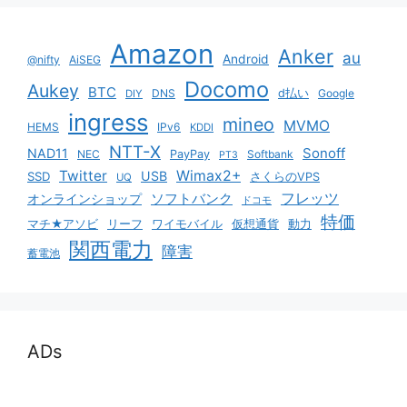
Amazon
Anker
au
Android
@nifty
AiSEG
Docomo
Aukey
BTC
DNS
d払い
Google
DIY
ingress
mineo
MVMO
HEMS
IPv6
KDDI
NTT-X
Sonoff
NAD11
NEC
PayPay
Softbank
PT3
Twitter
Wimax2+
USB
SSD
さくらのVPS
UQ
ソフトバンク
フレッツ
オンラインショップ
ドコモ
特価
マチ★アソビ
リーフ
ワイモバイル
仮想通貨
動力
関西電力
障害
蓄電池
ADs