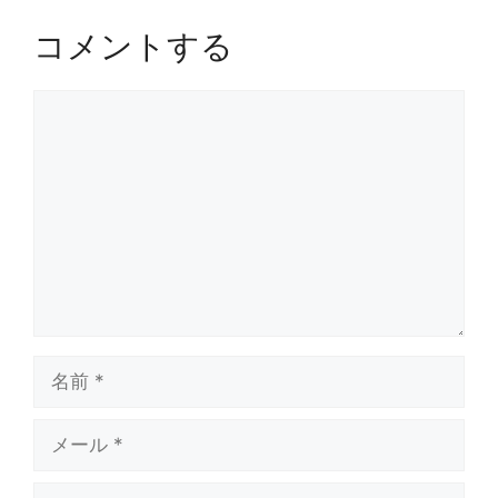
コメントする
コ
メ
ン
ト
名
前
メ
ー
ル
サ