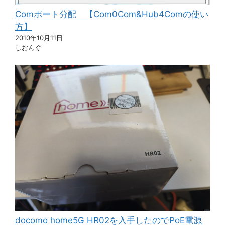
Comポート分配 【Com0Com&Hub4Comの使い
方】
2010年10月11日
しおんぐ
docomo home5G HR02を入手したのでPoE電源