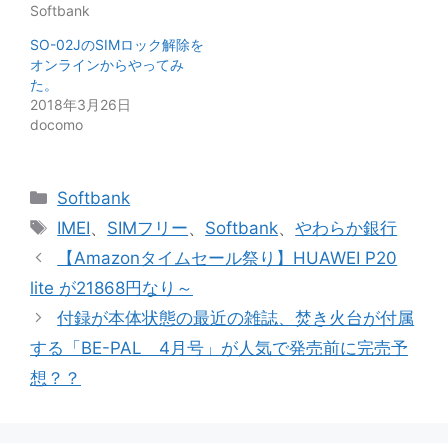
Softbank
SO-02JのSIMロック解除を
オンラインからやってみ
た。
2018年3月26日
docomo
カ
Softbank
テ
タ
IMEI
、
SIMフリー
、
Softbank
、
やわらか銀行
ゴ
グ
【Amazonタイムセール祭り】HUAWEI P20
リ
lite が21868円なり～
ー
付録が本体状態の最近の雑誌、焚き火台が付属
する「BE-PAL 4月号」が人気で発売前に完売予
想？？