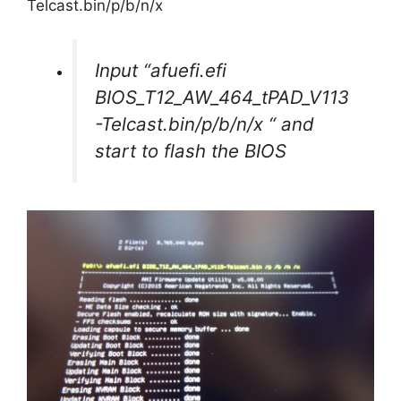
Telcast.bin/p/b/n/x
Input “afuefi.efi
BIOS_T12_AW_464_tPAD_V113
-Telcast.bin/p/b/n/x “ and
start to flash the BIOS