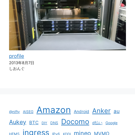
profile
2013年8月7日
しおんぐ
Amazon
Anker
au
Android
@nifty
AiSEG
Docomo
Aukey
BTC
DNS
d払い
Google
DIY
ingress
mineo
MVMO
HEMS
IPv6
KDDI