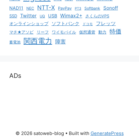
NTT-X
Sonoff
NAD11
NEC
PayPay
Softbank
PT3
Twitter
Wimax2+
USB
SSD
さくらのVPS
UQ
ソフトバンク
フレッツ
オンラインショップ
ドコモ
特価
マチ★アソビ
リーフ
ワイモバイル
仮想通貨
動力
関西電力
障害
蓄電池
ADs
© 2026 satoweb-blog
• Built with
GeneratePress