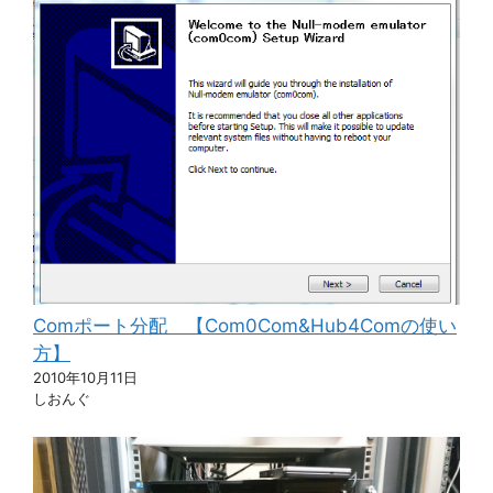
Comポート分配 【Com0Com&Hub4Comの使い
方】
2010年10月11日
しおんぐ