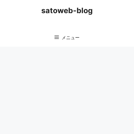
コ
satoweb-blog
ン
テ
ン
ツ
メニュー
へ
ス
キ
ッ
プ