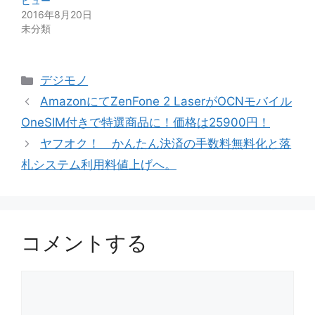
ビュー
2016年8月20日
未分類
カ
デジモノ
テ
AmazonにてZenFone 2 LaserがOCNモバイル
ゴ
OneSIM付きで特選商品に！価格は25900円！
リ
ヤフオク！ かんたん決済の手数料無料化と落
ー
札システム利用料値上げへ。
コメントする
コ
メ
ン