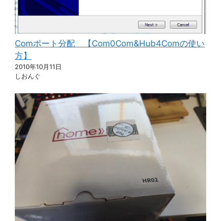
Comポート分配 【Com0Com&Hub4Comの使い
方】
2010年10月11日
しおんぐ