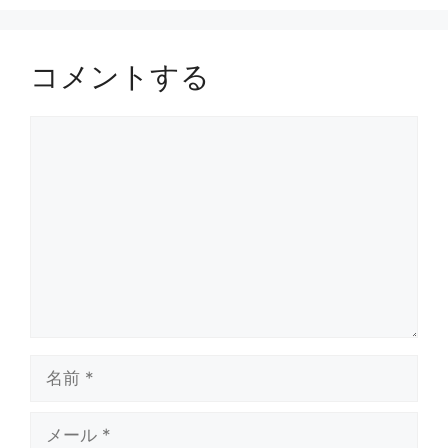
コメントする
コ
メ
ン
ト
名
前
メ