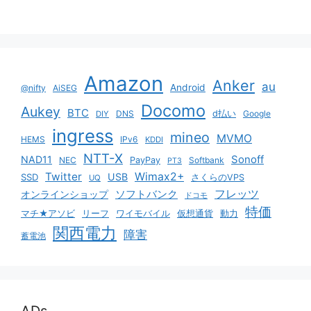
Amazon
Anker
au
Android
@nifty
AiSEG
Docomo
Aukey
BTC
DNS
d払い
Google
DIY
ingress
mineo
MVMO
HEMS
IPv6
KDDI
NTT-X
Sonoff
NAD11
NEC
PayPay
Softbank
PT3
Twitter
Wimax2+
USB
SSD
さくらのVPS
UQ
ソフトバンク
フレッツ
オンラインショップ
ドコモ
特価
マチ★アソビ
リーフ
ワイモバイル
仮想通貨
動力
関西電力
障害
蓄電池
ADs