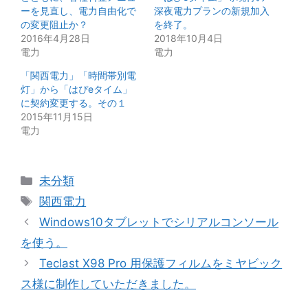
ーを見直し、電力自由化で
深夜電力プランの新規加入
の変更阻止か？
を終了。
2016年4月28日
2018年10月4日
電力
電力
「関西電力」「時間帯別電
灯」から「はぴeタイム」
に契約変更する。その１
2015年11月15日
電力
カ
未分類
テ
タ
関西電力
ゴ
グ
Windows10タブレットでシリアルコンソール
リ
を使う。
ー
Teclast X98 Pro 用保護フィルムをミヤビック
ス様に制作していただきました。