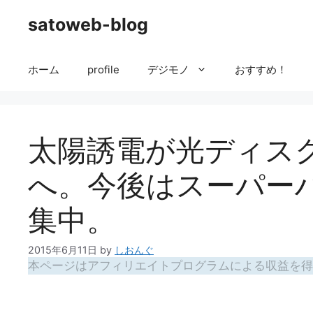
コ
satoweb-blog
ン
テ
ン
ホーム
profile
デジモノ
おすすめ！
ツ
へ
ス
キ
太陽誘電が光ディスク
ッ
プ
へ。今後はスーパー
集中。
2015年6月11日
by
しおんぐ
本ページはアフィリエイトプログラムによる収益を得