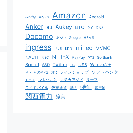
Amazon
Android
@nifty
AiSEG
Anker
Aukey
au
BTC
DNS
DIY
Docomo
d払い
Google
HEMS
ingress
mineo
MVMO
IPv6
KDDI
NTT-X
NAD11
NEC
PayPay
Softbank
PT3
Sonoff
Twitter
Wimax2+
USB
SSD
UQ
ソフトバンク
オンラインショップ
さくらのVPS
フレッツ
マチ★アソビ
リーフ
ドコモ
特価
ワイモバイル
仮想通貨
動力
蓄電池
関西電力
障害