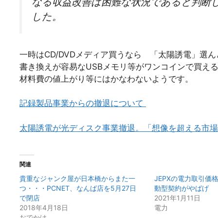
なる収益改善は困難な状況であると判断
した。
一時はCD/DVDメディア買うなら 「太陽誘電」選
書き換えが容易なUSBメモリ等がワンコインで買え
材料費の値上がり等にはかなわないようです。
記録製品事業からの撤退について
太陽誘電が光ディスク事業撤退。「想像を超える市場縮小」
関連
貴重なジャンク屋が日本橋からまた一
JEPXの電力取引価
つ・・・PCNET、なんば店を5月27日
動型契約がやばげ
で閉店
2021年1月11日
2018年4月18日
電力
おでかけ