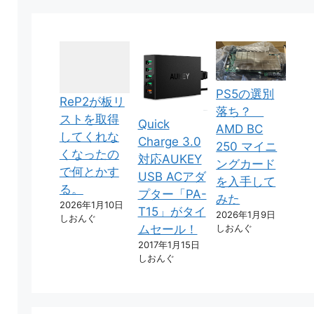
PS5の選別
ReP2が板リ
落ち？
ストを取得
Quick
AMD BC
してくれな
Charge 3.0
250 マイニ
くなったの
対応AUKEY
ングカード
で何とかす
USB ACアダ
を入手して
る。
プター「PA-
みた
2026年1月10日
T15」がタイ
2026年1月9日
しおんぐ
しおんぐ
ムセール！
2017年1月15日
しおんぐ