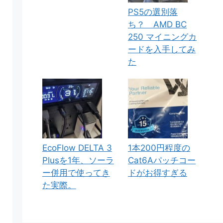
PS5の選別落
ち？ AMD BC
250 マイニングカ
ードを入手してみ
た
EcoFlow DELTA 3
1本200円程度の
Plusを1年、ソーラ
Cat6Aパッチコー
ー併用で使ってき
ドがお得すぎる
た実際。