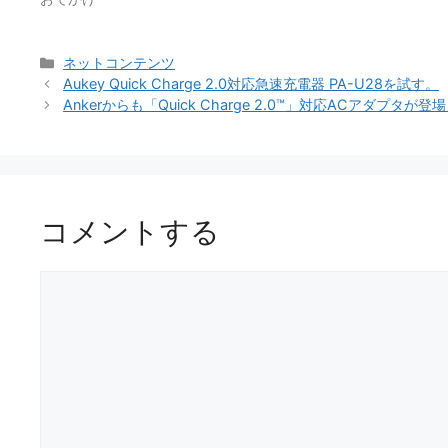
カ
ネットコンテンツ
テ
Aukey Quick Charge 2.0対応急速充電器 PA-U28を試す。
ゴ
Ankerからも「Quick Charge 2.0™」対応ACアダプ
リ
ー
コメントする
コ
メ
ン
ト