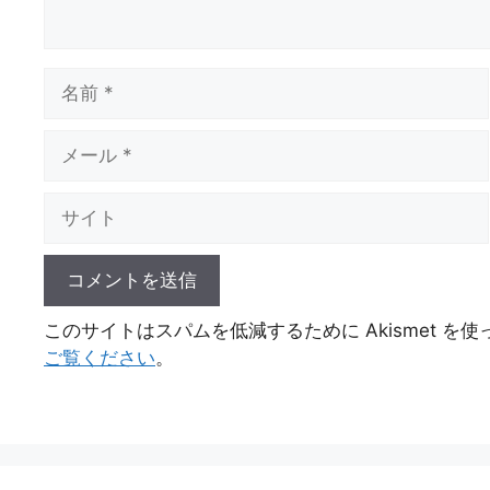
名
前
メ
ー
ル
サ
イ
ト
このサイトはスパムを低減するために Akismet を
ご覧ください
。