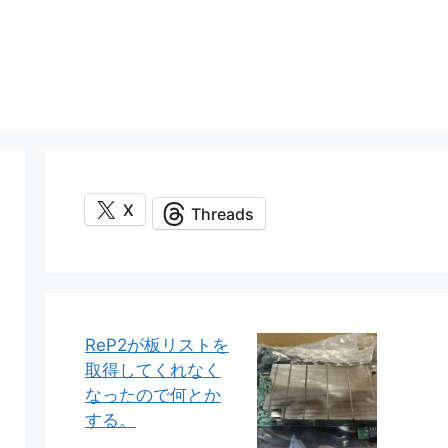
X
Threads
ReP2が板リストを
取得してくれなく
なったので何とか
する。