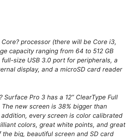
 Core? processor (there will be Core i3,
age capacity ranging from 64 to 512 GB
a full-size USB 3.0 port for peripherals, a
xternal display, and a microSD card reader
? Surface Pro 3 has a 12” ClearType Full
. The new screen is 38% bigger than
addition, every screen is color calibrated
illiant colors, great white points, and great
 the big, beautiful screen and SD card