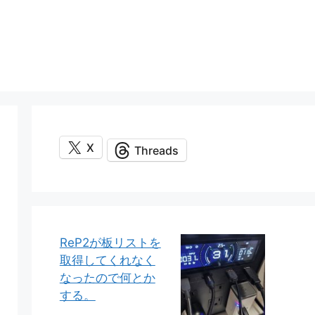
X
Threads
ReP2が板リストを
取得してくれなく
なったので何とか
する。