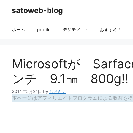
コ
satoweb-blog
ン
テ
ン
ホーム
profile
デジモノ
おすすめ！
ツ
へ
ス
キ
Microsoftが Sar
ッ
プ
ンチ 9.1㎜ 800g‼
2014年5月21日
by
しおんぐ
本ページはアフィリエイトプログラムによる収益を得