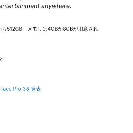
 entertainment anywhere.
GBから512GB メモリは4GBか8GBが用意され
と
ce Pro 3を発表