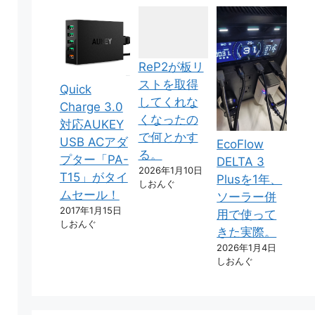
ReP2が板リ
ストを取得
Quick
してくれな
Charge 3.0
くなったの
対応AUKEY
で何とかす
USB ACアダ
EcoFlow
る。
プター「PA-
DELTA 3
2026年1月10日
T15」がタイ
Plusを1年、
しおんぐ
ムセール！
ソーラー併
2017年1月15日
用で使って
しおんぐ
きた実際。
2026年1月4日
しおんぐ