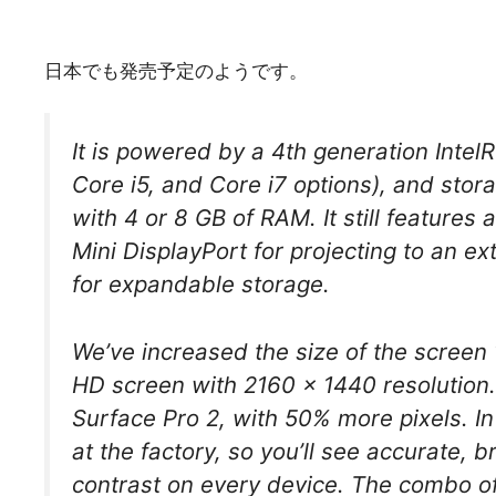
日本でも発売予定のようです。
It is powered by a 4th generation IntelR
Core i5, and Core i7 options), and stor
with 4 or 8 GB of RAM. It still features 
Mini DisplayPort for projecting to an e
for expandable storage.
We’ve increased the size of the screen 
HD screen with 2160 x 1440 resolution
Surface Pro 2, with 50% more pixels. In 
at the factory, so you’ll see accurate, br
contrast on every device. The combo of