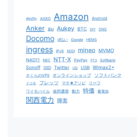
Amazon
Android
@nifty
AiSEG
Anker
Aukey
au
BTC
DNS
DIY
Docomo
d払い
Google
HEMS
ingress
mineo
MVMO
IPv6
KDDI
NTT-X
NAD11
NEC
PayPay
Softbank
PT3
Sonoff
Twitter
Wimax2+
USB
SSD
UQ
ソフトバンク
オンラインショップ
さくらのVPS
フレッツ
マチ★アソビ
リーフ
ドコモ
特価
ワイモバイル
仮想通貨
動力
蓄電池
関西電力
障害