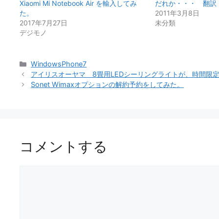
Xiaomi Mi Notebook Air を輸入してみ
だれか・・・ 翻訳
た。
2011年3月8日
2017年7月27日
未分類
デジモノ
カ
WindowsPhone7
テ
アイリスオーヤマ 8畳用LEDシーリングライトが、時間限定
ゴ
Sonet Wimaxオプションの解約予約をしてみた。
リ
ー
コメントする
コ
メ
ン
ト