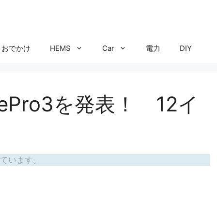
おでかけ
HEMS
Car
電力
DIY
facePro3を発表！ 12イ
ています。