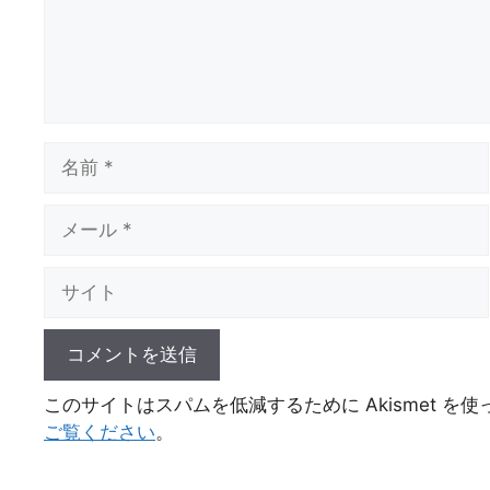
名
前
メ
ー
ル
サ
イ
ト
このサイトはスパムを低減するために Akismet を
ご覧ください
。