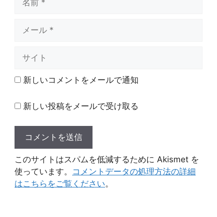
前
メ
ー
ル
サ
イ
ト
新しいコメントをメールで通知
新しい投稿をメールで受け取る
このサイトはスパムを低減するために Akismet を
使っています。
コメントデータの処理方法の詳細
はこちらをご覧ください
。