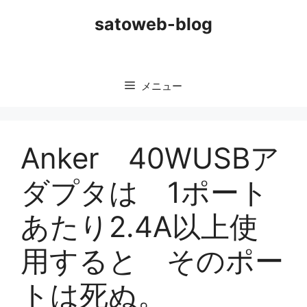
コ
satoweb-blog
ン
テ
ン
ツ
メニュー
へ
ス
キ
ッ
Anker 40WUSBア
プ
ダプタは 1ポート
あたり2.4A以上使
用すると そのポー
トは死ぬ。