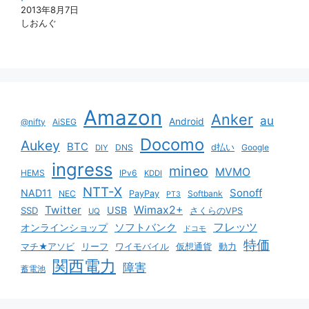
2013年8月7日
しおんぐ
Amazon
Anker
au
Android
@nifty
AiSEG
Docomo
Aukey
BTC
DNS
d払い
Google
DIY
ingress
mineo
MVMO
HEMS
IPv6
KDDI
NTT-X
Sonoff
NAD11
NEC
PayPay
Softbank
PT3
Twitter
Wimax2+
USB
SSD
さくらのVPS
UQ
ソフトバンク
フレッツ
オンラインショップ
ドコモ
特価
マチ★アソビ
リーフ
ワイモバイル
仮想通貨
動力
関西電力
障害
蓄電池