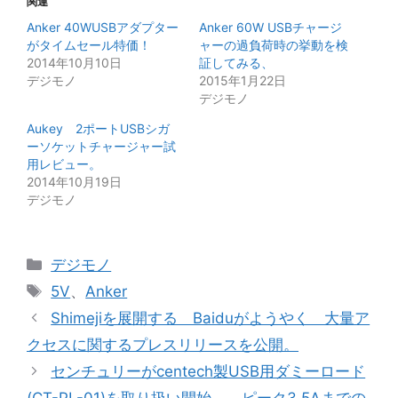
関連
Anker 40WUSBアダプター
Anker 60W USBチャージ
がタイムセール特価！
ャーの過負荷時の挙動を検
2014年10月10日
証してみる、
デジモノ
2015年1月22日
デジモノ
Aukey 2ポートUSBシガ
ーソケットチャージャー試
用レビュー。
2014年10月19日
デジモノ
カ
デジモノ
テ
タ
5V
、
Anker
ゴ
グ
Shimejiを展開する Baiduがようやく 大量ア
リ
クセスに関するプレスリリースを公開。
ー
センチュリーがcentech製USB用ダミーロード
(CT-PL-01)を取り扱い開始。 ピーク3.5Aまでの