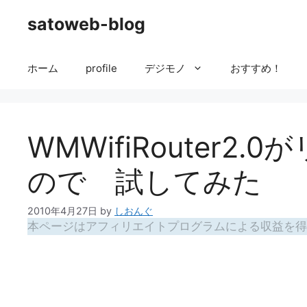
コ
satoweb-blog
ン
テ
ン
ホーム
profile
デジモノ
おすすめ！
ツ
へ
ス
キ
WMWifiRouter
ッ
プ
ので 試してみた
2010年4月27日
by
しおんぐ
本ページはアフィリエイトプログラムによる収益を得