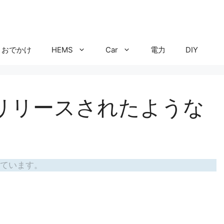
おでかけ
HEMS
Car
電力
DIY
2.0がリリースされたような
ています。