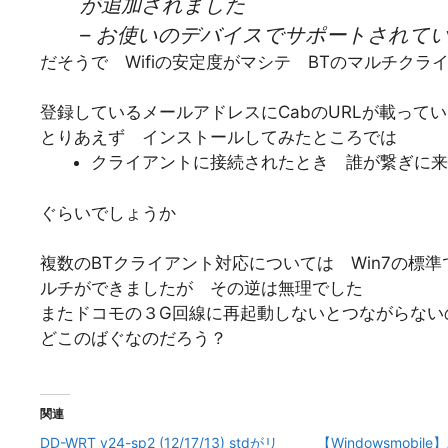
が追加されました
– お使いのデバイスでサポートされて
だそうで Wifiの安定度がマシテ BTのマルチク
登録しているメールアドレスにCabのURLが載って
とりあえず インストールしてみたところでは
クライアントに接続されたとき 誰が繋ぎに来
ぐらいでしょうか
複数のBTクライアント対応については Win7の標準でP
ルチができましたが その逆は無理でした
またドコモの３G回線に再起動しないとつながらない
どこのばぐなのだろう？
関連
DD-WRT v24-sp2 (12/17/13) stdがリ
【Windowsmobile