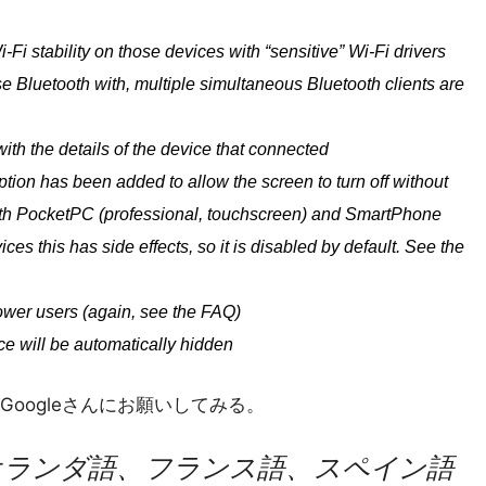
i stability on those devices with “sensitive” Wi-Fi drivers
e Bluetooth with, multiple simultaneous Bluetooth clients are
th the details of the device that connected
on has been added to allow the screen to turn off without
 both PocketPC (professional, touchscreen) and SmartPhone
s this has side effects, so it is disabled by default. See the
wer users (again, see the FAQ)
ce will be automatically hidden
oogleさんにお願いしてみる。
オランダ語、フランス語、スペイン語