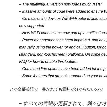
– The multilingual version now loads much faster
– Massive amounts of code were added to ensure Wi-F
– On most of the devices WMWifiRouter is able to us
now supported
– New Wi-Fi connections now pop up a notification wi
– Power management has been improved, and an opti
manually using the power (or end call) button, for
(standard, non-touchscreen) platforms. On some device
FAQ for how to enable this feature.
– Command line options have been added for the po
– Some features that are not supported on your devi
とか全部英語で 書かれても意味が分からないので G
– すべての言語が更新されて、我々は