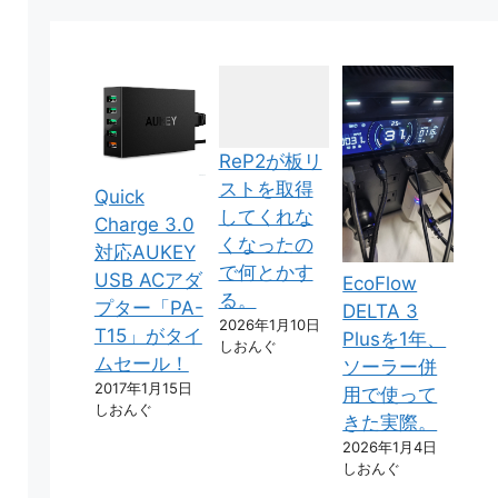
ReP2が板リ
ストを取得
Quick
してくれな
Charge 3.0
くなったの
対応AUKEY
で何とかす
USB ACアダ
EcoFlow
る。
プター「PA-
DELTA 3
2026年1月10日
T15」がタイ
Plusを1年、
しおんぐ
ムセール！
ソーラー併
2017年1月15日
用で使って
しおんぐ
きた実際。
2026年1月4日
しおんぐ