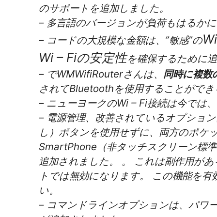
のサポートを追加しました。
– 多言語のバージョンが負荷もはるか
W
– コードの大規模な金額は、”敏感”の
Wi – Fiの安定性
を確保するために
– でWMWifiRouterさんは、
同時に複数の
されてBluetoothを使用することが
– ニューヨークのWi – Fi接続は今
– 電源管理、改善されているオプショ
し）ボタンを使用せずに、両方のポケ
SmartPhone（非タッチスクリー
追加されました。 。 これは副作用が
トでは無効になります。 この機能を有
い。
– コマンドラインオプションは、パワ