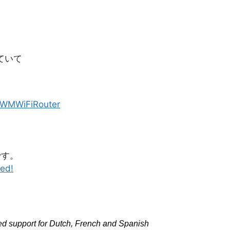
ていて
WiFiRouter
です。
ed!
d support for Dutch, French and Spanish