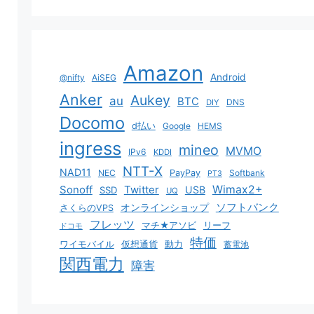
Amazon
Android
@nifty
AiSEG
Anker
Aukey
au
BTC
DNS
DIY
Docomo
d払い
Google
HEMS
ingress
mineo
MVMO
IPv6
KDDI
NTT-X
NAD11
NEC
PayPay
Softbank
PT3
Sonoff
Twitter
Wimax2+
USB
SSD
UQ
ソフトバンク
オンラインショップ
さくらのVPS
フレッツ
マチ★アソビ
リーフ
ドコモ
特価
ワイモバイル
仮想通貨
動力
蓄電池
関西電力
障害