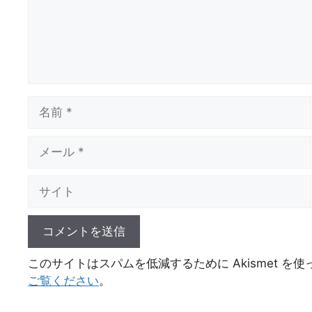
名
前
メ
ー
ル
サ
イ
ト
このサイトはスパムを低減するために Akismet を
ご覧ください
。