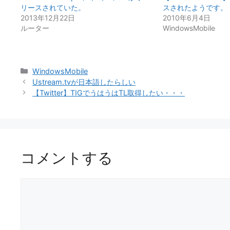
リースされていた。
スされたようです。
2013年12月22日
2010年6月4日
ルーター
WindowsMobile
カ
WindowsMobile
テ
Ustream.tvが日本語したらしい
ゴ
【Twitter】TIGでうはうはTL取得したい・・・
リ
ー
コメントする
コ
メ
ン
ト