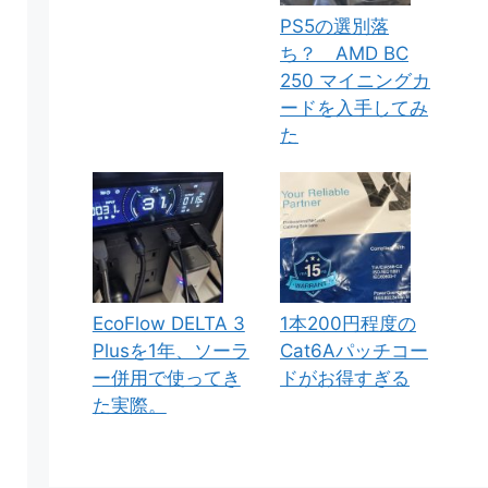
PS5の選別落
ち？ AMD BC
250 マイニングカ
ードを入手してみ
た
EcoFlow DELTA 3
1本200円程度の
Plusを1年、ソーラ
Cat6Aパッチコー
ー併用で使ってき
ドがお得すぎる
た実際。