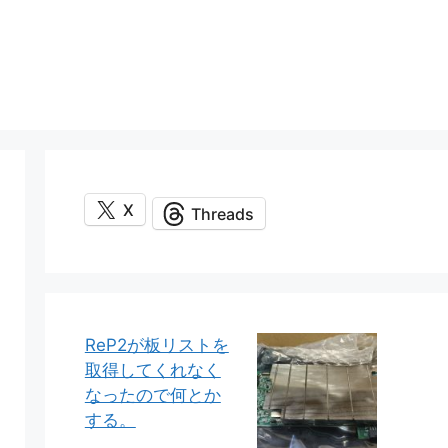
X
Threads
ReP2が板リストを
取得してくれなく
なったので何とか
する。