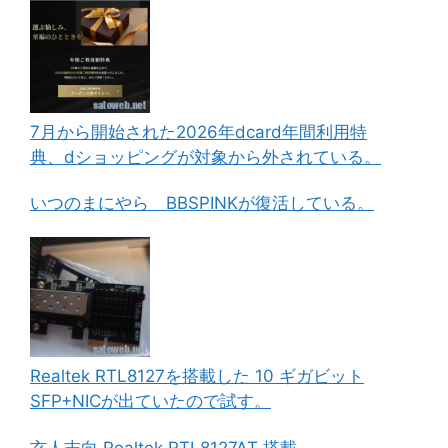
7月から開始された2026年dcard年間利用特
典、dショッピングが対象から外されている。
いつのまにやら BBSPINKが復活している。
Realtek RTL8127を搭載した 10 ギガビット
SFP+NICが出ていたので試す。
玄人志向 Realtek RTL8127AT 搭載