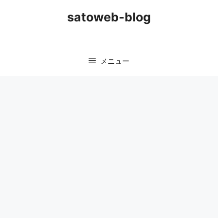
コ
satoweb-blog
ン
テ
ン
ツ
メニュー
へ
ス
キ
ッ
プ