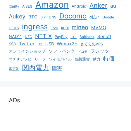
Amazon
Anker
au
Android
@nifty
AiSEG
Docomo
Aukey
BTC
DNS
d払い
Google
DIY
ingress
mineo
MVMO
HEMS
IPv6
KDDI
NTT-X
Sonoff
NAD11
NEC
PayPay
Softbank
PT3
Twitter
Wimax2+
USB
SSD
さくらのVPS
UQ
ソフトバンク
フレッツ
オンラインショップ
ドコモ
特価
マチ★アソビ
リーフ
ワイモバイル
仮想通貨
動力
関西電力
障害
蓄電池
ADs