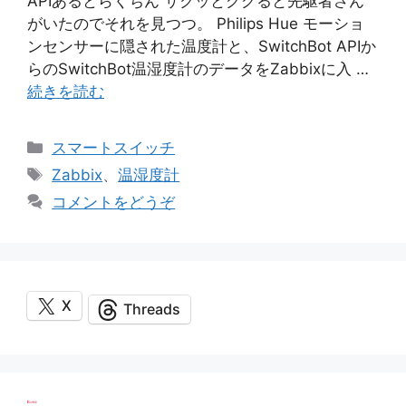
APIあるとらくちん サクッとググると先駆者さん
がいたのでそれを見つつ。 Philips Hue モーショ
ンセンサーに隠された温度計と、SwitchBot APIか
らのSwitchBot温湿度計のデータをZabbixに入 …
続きを読む
カ
スマートスイッチ
テ
タ
Zabbix
、
温湿度計
ゴ
グ
コメントをどうぞ
リ
ー
X
Threads