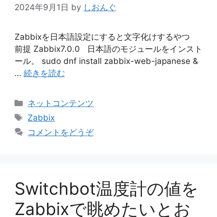
2024年9月1日
by
しおんぐ
Zabbixを日本語設定にすると文字化けするやつ
前提 Zabbix7.0.0 日本語のモジュールをインスト
ール。 sudo dnf install zabbix-web-japanese &
…
続きを読む
カ
ネットコンテンツ
テ
タ
Zabbix
ゴ
グ
コメントをどうぞ
リ
ー
Switchbot温度計の値を
Zabbixで眺めたいとお