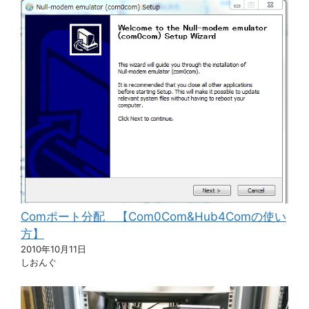
Comポート分配 【Com0Com&Hub4Comの使い
方】
2010年10月11日
しおんぐ