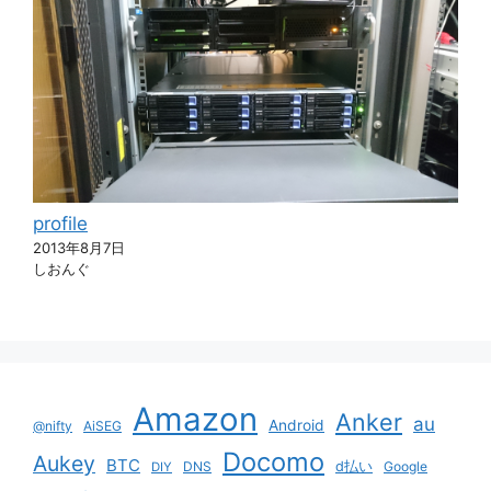
profile
2013年8月7日
しおんぐ
Amazon
Anker
au
Android
@nifty
AiSEG
Docomo
Aukey
BTC
DNS
d払い
Google
DIY