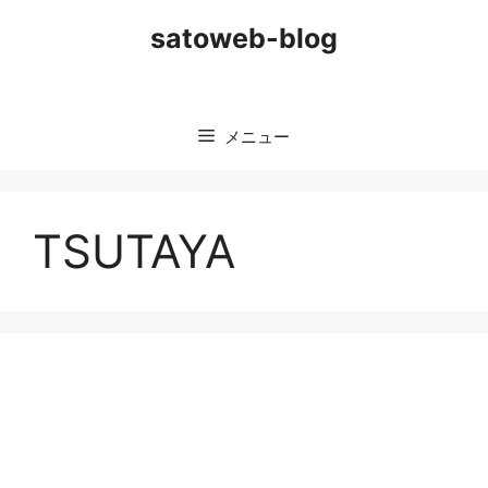
コ
satoweb-blog
ン
テ
ン
ツ
メニュー
へ
ス
キ
ッ
TSUTAYA
プ