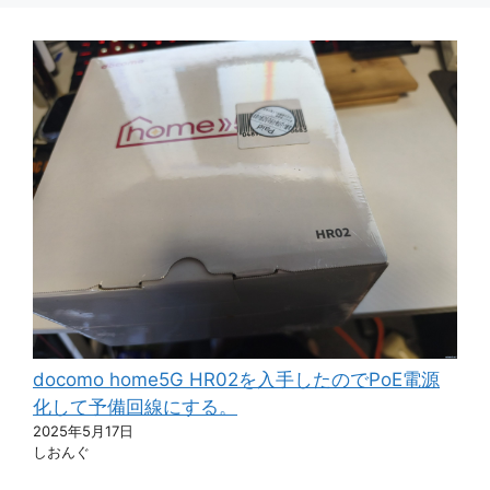
docomo home5G HR02を入手したのでPoE電源
化して予備回線にする。
2025年5月17日
しおんぐ