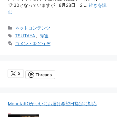
17:30となっていますが 8月28日 2 …
続きを読
む
カ
ネットコンテンツ
テ
タ
TSUTAYA
、
障害
ゴ
グ
コメントをどうぞ
リ
ー
X
Threads
MonotaROがついにお届け希望日指定に対応