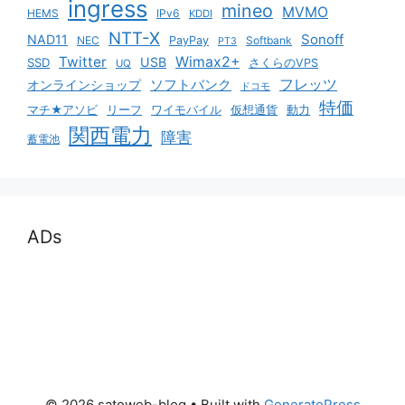
ingress
mineo
MVMO
HEMS
IPv6
KDDI
NTT-X
Sonoff
NAD11
NEC
PayPay
Softbank
PT3
Twitter
Wimax2+
USB
SSD
さくらのVPS
UQ
ソフトバンク
フレッツ
オンラインショップ
ドコモ
特価
マチ★アソビ
リーフ
ワイモバイル
仮想通貨
動力
関西電力
障害
蓄電池
ADs
© 2026 satoweb-blog
• Built with
GeneratePress