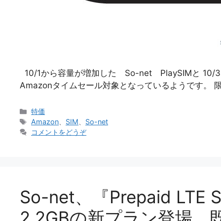
10/1から容量が増加した So-net PlaySIMと 10/3
Amazonタイムセール対象となっているようです。 
カ
特価
テ
タ
Amazon
、
SIM
、
So-net
ゴ
グ
コメントをどうぞ
リ
ー
So-net、『Prepaid 
2.2GBの新プラン登場