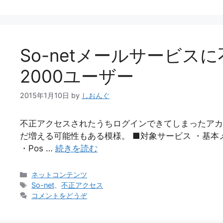
ー
So-netメールサービ
2000ユーザー
2015年1月10日
by
しおんぐ
不正アクセスされたうちログインできてしまったアカウ
だ増える可能性もある模様。 ■対象サービス ・基本メ
・Pos …
続きを読む
カ
ネットコンテンツ
テ
タ
So-net
、
不正アクセス
ゴ
グ
コメントをどうぞ
リ
ー