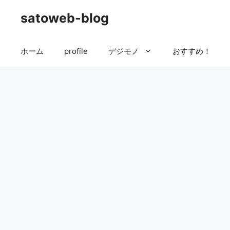
コ
satoweb-blog
ン
テ
ン
ホーム
profile
デジモノ
おすすめ！
ツ
へ
ス
キ
ッ
プ