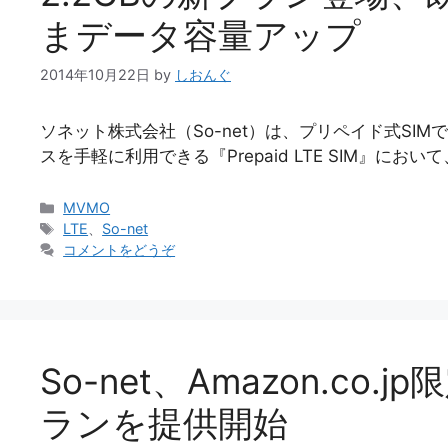
まデータ容量アップ
2014年10月22日
by
しおんぐ
ソネット株式会社（So-net）は、プリペイド式SIMで
スを手軽に利用できる『Prepaid LTE SIM』にお
カ
MVMO
テ
タ
LTE
、
So-net
ゴ
グ
コメントをどうぞ
リ
ー
So-net、Amazon.co
ランを提供開始