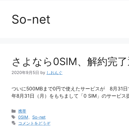
So-net
さよなら0SIM、解約完
2020年9月5日
by
しおんぐ
ついに500MBまで0円で使えたサービスが 8月31日
年8月31日（月）をもちまして「0 SIM」のサービス
カ
携帯
テ
タ
0SIM
、
So-net
ゴ
グ
コメントをどうぞ
リ