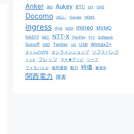
Anker
Aukey
au
BTC
DNS
DIY
Docomo
d払い
Google
HEMS
ingress
mineo
MVMO
IPv6
KDDI
NTT-X
NAD11
NEC
PayPay
Softbank
PT3
Sonoff
Twitter
Wimax2+
USB
SSD
UQ
ソフトバンク
オンラインショップ
さくらのVPS
フレッツ
マチ★アソビ
リーフ
ドコモ
特価
ワイモバイル
仮想通貨
動力
蓄電池
関西電力
障害