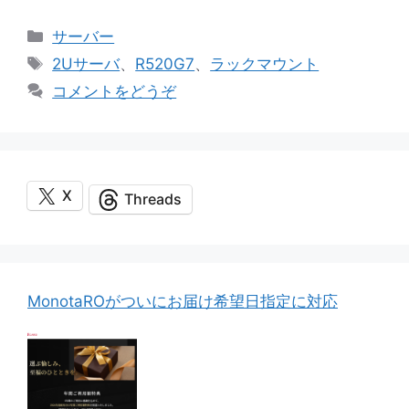
カ
サーバー
テ
タ
2Uサーバ
、
R520G7
、
ラックマウント
ゴ
グ
コメントをどうぞ
リ
ー
X
Threads
MonotaROがついにお届け希望日指定に対応