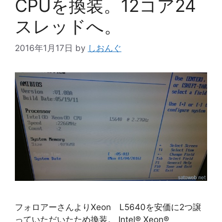
CPUを換装。12コア24
スレッドへ。
2016年1月17日
by
しおんぐ
フォロアーさんよりXeon L5640を安価に2つ譲
っていただいたため換装。 Intel® Xeon®