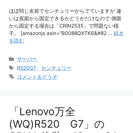
ほぼ同じ名前でセンチュリーからでていますが 違
いは底面から固定できるかどうかだけなので 側面
から固定する場合は「CRIN2535」で問題ない様
子。 [amazonjs asin=”B0088QXTK6&#82 …
続き
を読む
カ
サーバー
テ
タ
R520G7
、
センチュリー
ゴ
グ
コメントをどうぞ
リ
ー
「Lenovo万全
(WQ)R520 G7」の