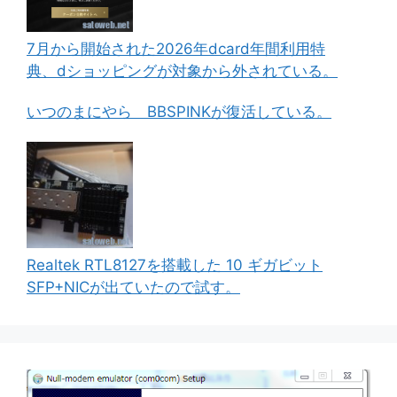
7月から開始された2026年dcard年間利用特
典、dショッピングが対象から外されている。
いつのまにやら BBSPINKが復活している。
Realtek RTL8127を搭載した 10 ギガビット
SFP+NICが出ていたので試す。