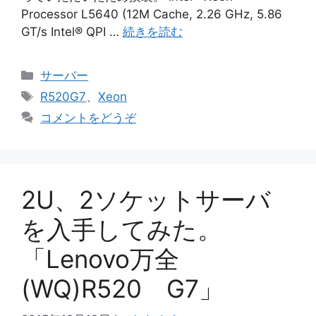
Processor L5640 (12M Cache, 2.26 GHz, 5.86
GT/s Intel® QPI …
続きを読む
カ
サーバー
テ
タ
R520G7
、
Xeon
ゴ
グ
コメントをどうぞ
リ
ー
2U、2ソケットサーバ
を入手してみた。
「Lenovo万全
(WQ)R520 G7」