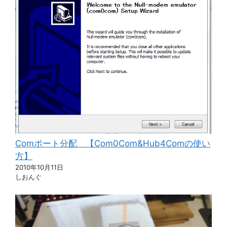
Comポート分配 【Com0Com&Hub4Comの使い
方】
2010年10月11日
しおんぐ