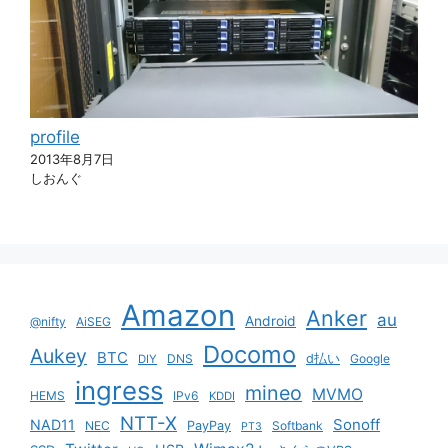
profile
2013年8月7日
しおんぐ
Amazon
Anker
au
Android
@nifty
AiSEG
Docomo
Aukey
BTC
DNS
d払い
Google
DIY
ingress
mineo
MVMO
HEMS
IPv6
KDDI
NTT-X
Sonoff
NAD11
NEC
PayPay
Softbank
PT3