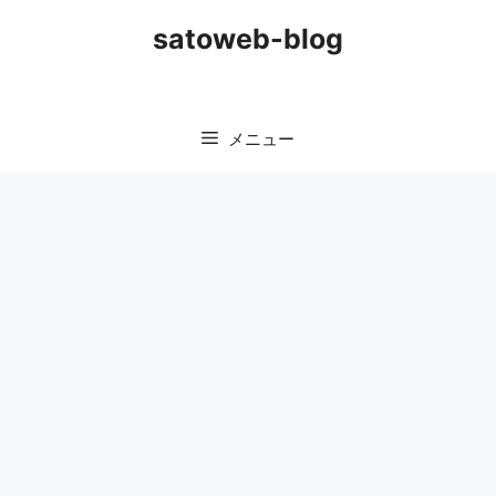
コ
satoweb-blog
ン
テ
ン
ツ
メニュー
へ
ス
キ
ッ
プ