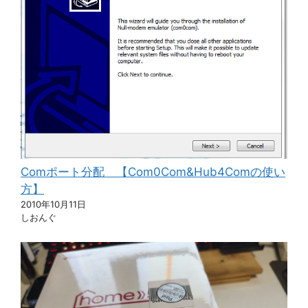
Comポート分配 【Com0Com&Hub4Comの使い
方】
2010年10月11日
しおんぐ