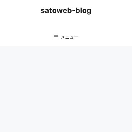
コ
satoweb-blog
ン
テ
ン
ツ
メニュー
へ
ス
キ
ッ
プ