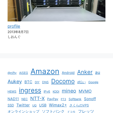
profile
2013年8月7日
しおんぐ
Amazon
Anker
au
Android
@nifty
AiSEG
Docomo
Aukey
BTC
DNS
d払い
Google
DIY
ingress
mineo
MVMO
HEMS
IPv6
KDDI
NTT-X
Sonoff
NAD11
NEC
PayPay
Softbank
PT3
Twitter
Wimax2+
USB
SSD
さくらのVPS
UQ
ソフトバンク
フレッツ
オンラインショップ
ドコモ