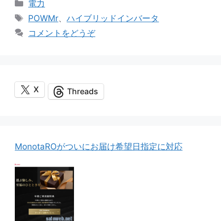
カ
電力
テ
タ
POWMr
、
ハイブリッドインバータ
ゴ
グ
コメントをどうぞ
リ
ー
X
Threads
MonotaROがついにお届け希望日指定に対応