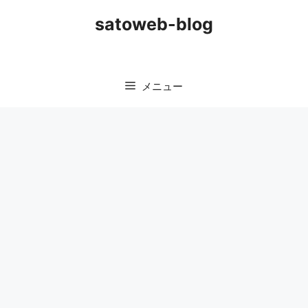
コ
satoweb-blog
ン
テ
ン
ツ
メニュー
へ
ス
キ
ッ
プ