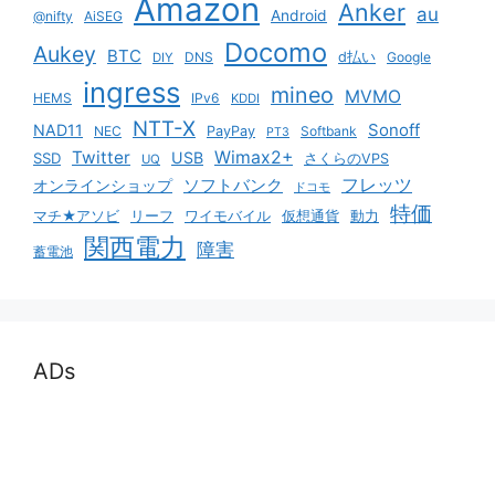
Amazon
Anker
au
Android
@nifty
AiSEG
Docomo
Aukey
BTC
DNS
d払い
Google
DIY
ingress
mineo
MVMO
HEMS
IPv6
KDDI
NTT-X
Sonoff
NAD11
NEC
PayPay
Softbank
PT3
Twitter
Wimax2+
USB
SSD
さくらのVPS
UQ
ソフトバンク
フレッツ
オンラインショップ
ドコモ
特価
マチ★アソビ
リーフ
ワイモバイル
仮想通貨
動力
関西電力
障害
蓄電池
ADs