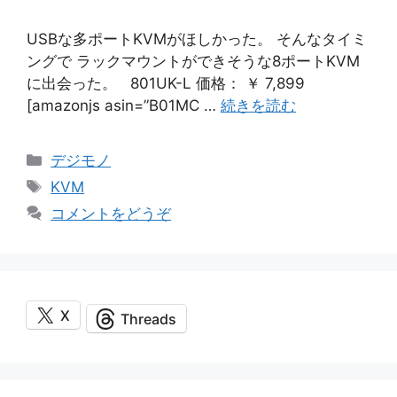
USBな多ポートKVMがほしかった。 そんなタイミ
ングで ラックマウントができそうな8ポートKVM
に出会った。 801UK-L 価格： ￥ 7,899
[amazonjs asin=”B01MC …
続きを読む
カ
デジモノ
テ
タ
KVM
ゴ
グ
コメントをどうぞ
リ
ー
X
Threads