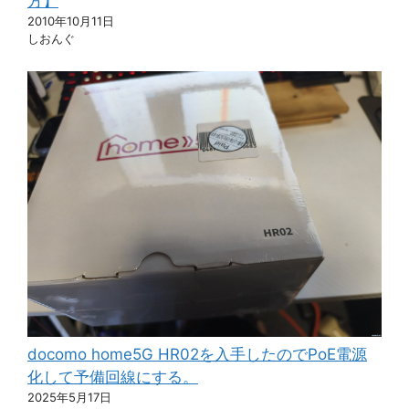
方】
2010年10月11日
しおんぐ
docomo home5G HR02を入手したのでPoE電源
化して予備回線にする。
2025年5月17日