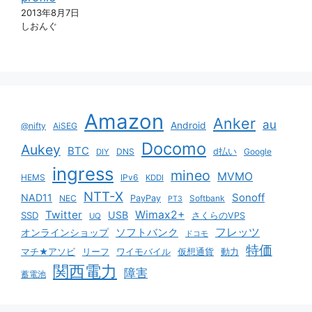
2013年8月7日
しおんぐ
Amazon
Anker
au
Android
@nifty
AiSEG
Docomo
Aukey
BTC
DNS
d払い
Google
DIY
ingress
mineo
MVMO
HEMS
IPv6
KDDI
NTT-X
Sonoff
NAD11
NEC
PayPay
Softbank
PT3
Twitter
Wimax2+
USB
SSD
さくらのVPS
UQ
ソフトバンク
フレッツ
オンラインショップ
ドコモ
特価
マチ★アソビ
リーフ
ワイモバイル
仮想通貨
動力
関西電力
障害
蓄電池