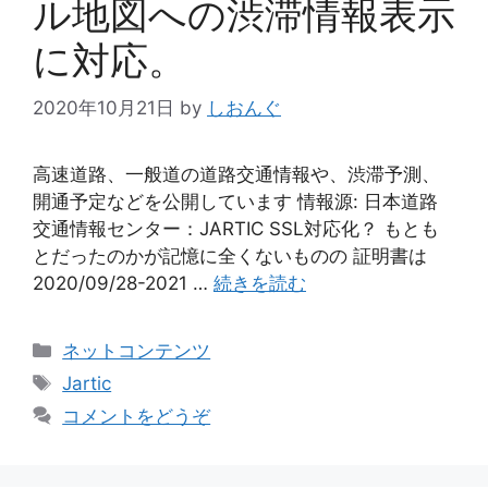
ル地図への渋滞情報表示
に対応。
2020年10月21日
by
しおんぐ
高速道路、一般道の道路交通情報や、渋滞予測、
開通予定などを公開しています 情報源: 日本道路
交通情報センター：JARTIC SSL対応化？ もとも
とだったのかが記憶に全くないものの 証明書は
2020/09/28-2021 …
続きを読む
カ
ネットコンテンツ
テ
タ
Jartic
ゴ
グ
コメントをどうぞ
リ
ー