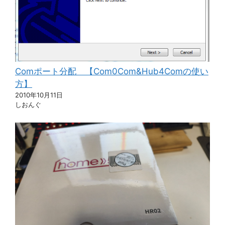
Comポート分配 【Com0Com&Hub4Comの使い
方】
2010年10月11日
しおんぐ