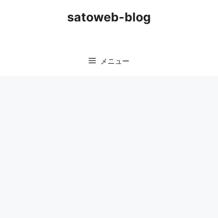
コ
satoweb-blog
ン
テ
ン
ツ
メニュー
へ
ス
キ
ッ
プ