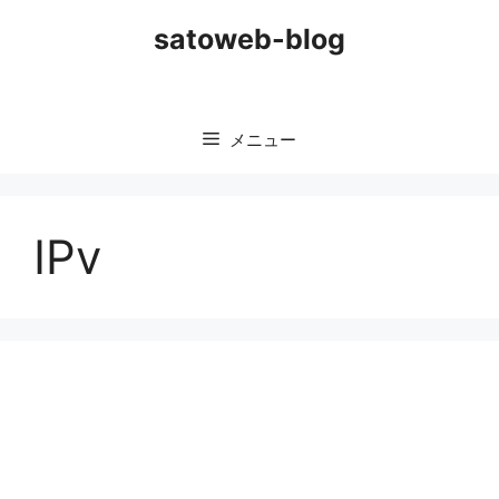
コ
satoweb-blog
ン
テ
ン
ツ
メニュー
へ
ス
キ
ッ
IPv
プ