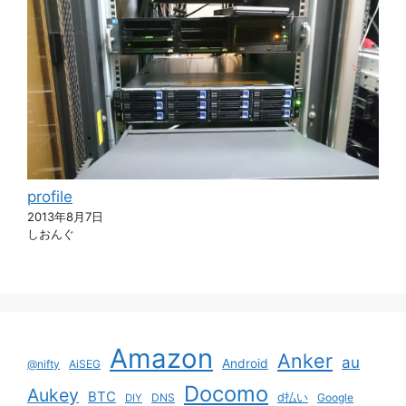
profile
2013年8月7日
しおんぐ
Amazon
Anker
au
Android
@nifty
AiSEG
Docomo
Aukey
BTC
DNS
d払い
Google
DIY