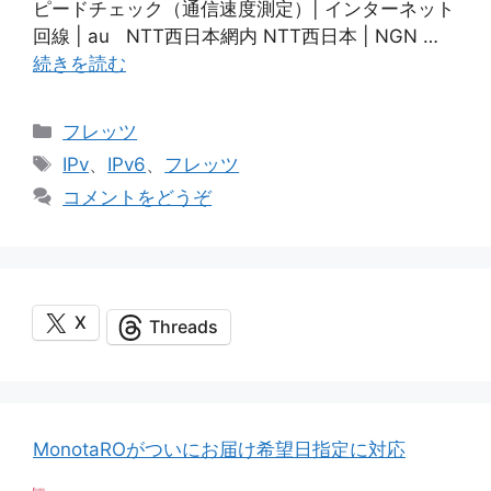
ピードチェック（通信速度測定）| インターネット
回線 | au NTT西日本網内 NTT西日本 | NGN …
続きを読む
カ
フレッツ
テ
タ
IPv
、
IPv6
、
フレッツ
ゴ
グ
コメントをどうぞ
リ
ー
X
Threads
MonotaROがついにお届け希望日指定に対応