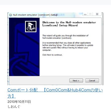
Comポート分配 【Com0Com&Hub4Comの使い
方】
2010年10月11日
しおんぐ