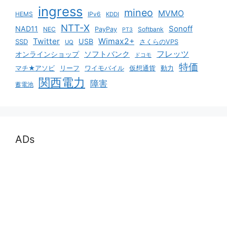
ingress
mineo
MVMO
HEMS
IPv6
KDDI
NTT-X
Sonoff
NAD11
NEC
PayPay
Softbank
PT3
Twitter
Wimax2+
USB
SSD
さくらのVPS
UQ
ソフトバンク
フレッツ
オンラインショップ
ドコモ
特価
マチ★アソビ
リーフ
ワイモバイル
仮想通貨
動力
関西電力
障害
蓄電池
ADs