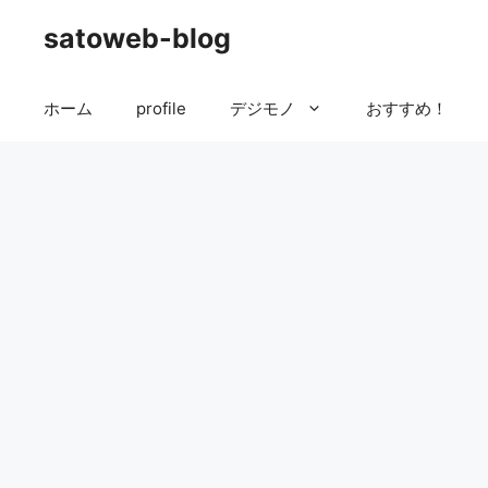
コ
satoweb-blog
ン
テ
ン
ホーム
profile
デジモノ
おすすめ！
ツ
へ
ス
キ
ッ
プ