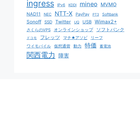
ingress
mineo
MVMO
IPv6
KDDI
NTT-X
NAD11
NEC
PayPay
Softbank
PT3
Sonoff
Twitter
Wimax2+
USB
SSD
UQ
ソフトバンク
オンラインショップ
さくらのVPS
フレッツ
マチ★アソビ
リーフ
ドコモ
特価
ワイモバイル
仮想通貨
動力
蓄電池
関西電力
障害