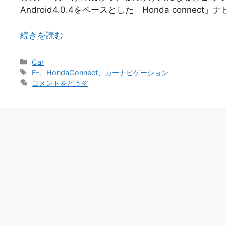
Android4.0.4をベースとした「Honda connect
続きを読む
カ
Car
テ
タ
F-
、
HondaConnect
、
カーナビゲーション
ゴ
グ
コメントをどうぞ
リ
ー