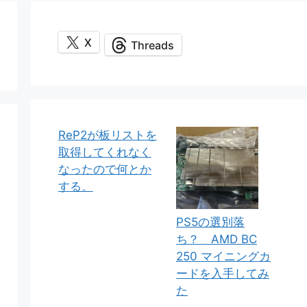
X
Threads
ReP2が板リストを
取得してくれなく
なったので何とか
する。
PS5の選別落
ち？ AMD BC
250 マイニングカ
ードを入手してみ
た