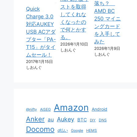
落ち？
ストを取得
Quick
AMD BC
してくれな
Charge 3.0
250 マイニ
くなったの
対応AUKEY
ングカード
で何とかす
USB ACアダ
を入手して
る。
プター「PA-
みた
2026年1月10日
T15」がタイ
2026年1月9日
しおんぐ
しおんぐ
ムセール！
2017年1月15日
しおんぐ
Amazon
Android
@nifty
AiSEG
Anker
Aukey
au
BTC
DNS
DIY
Docomo
d払い
Google
HEMS