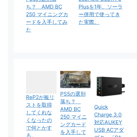
ち？ AMD BC
Plusを1年、ソーラ
250 マイニングカ
ー併用で使ってき
ードを入手してみ
た実際。
た
PS5の選別
ReP2が板リ
落ち？
ストを取得
Quick
AMD BC
してくれな
Charge 3.0
250 マイニ
くなったの
対応AUKEY
ングカード
で何とかす
USB ACアダ
を入手して
る。