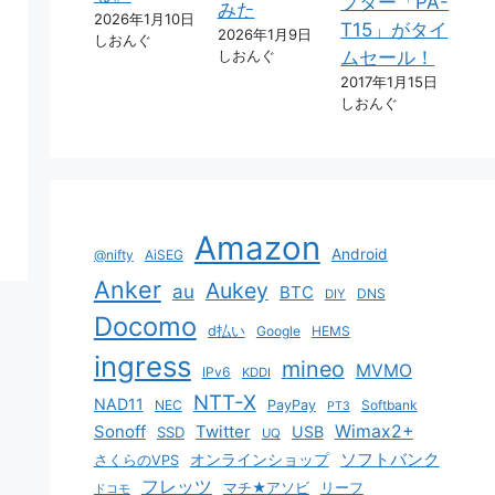
プター「PA-
みた
2026年1月10日
T15」がタイ
2026年1月9日
しおんぐ
しおんぐ
ムセール！
2017年1月15日
しおんぐ
Amazon
Android
@nifty
AiSEG
Anker
Aukey
au
BTC
DNS
DIY
Docomo
d払い
Google
HEMS
ingress
mineo
MVMO
IPv6
KDDI
NTT-X
NAD11
NEC
PayPay
Softbank
PT3
Sonoff
Twitter
Wimax2+
USB
SSD
UQ
ソフトバンク
オンラインショップ
さくらのVPS
フレッツ
マチ★アソビ
リーフ
ドコモ