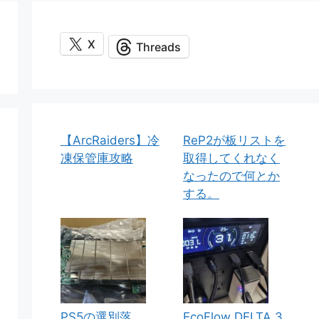
X
Threads
【ArcRaiders】冷
ReP2が板リストを
凍保管庫攻略
取得してくれなく
なったので何とか
する。
PS5の選別落
EcoFlow DELTA 3