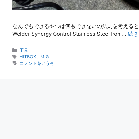
なんでもできるやつは何もできないの法則を考えるとどう
Welder Synergy Control Stainless Steel Iron …
続き
カ
工具
テ
タ
HITBOX
、
MIG
ゴ
グ
コメントをどうぞ
リ
ー