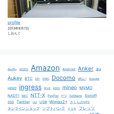
profile
2013年8月7日
しおんぐ
Amazon
Anker
au
Android
@nifty
AiSEG
Docomo
Aukey
BTC
DNS
d払い
Google
DIY
ingress
mineo
MVMO
HEMS
IPv6
KDDI
NTT-X
Sonoff
NAD11
NEC
PayPay
Softbank
PT3
Twitter
Wimax2+
USB
SSD
さくらのVPS
UQ
ソフトバンク
フレッツ
オンラインショップ
ドコモ