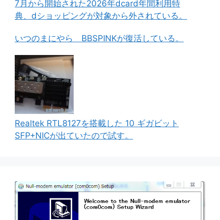
7月から開始された2026年dcard年間利用特
典、dショッピングが対象から外されている。
いつのまにやら BBSPINKが復活している。
Realtek RTL8127を搭載した 10 ギガビット
SFP+NICが出ていたので試す。