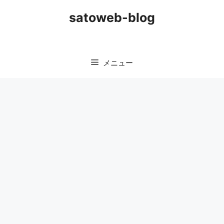
コ
satoweb-blog
ン
テ
ン
ツ
メニュー
へ
ス
キ
ッ
プ