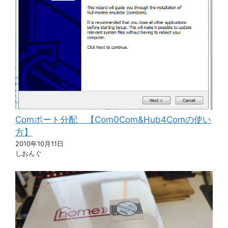
Comポート分配 【Com0Com&Hub4Comの使い
方】
2010年10月11日
しおんぐ