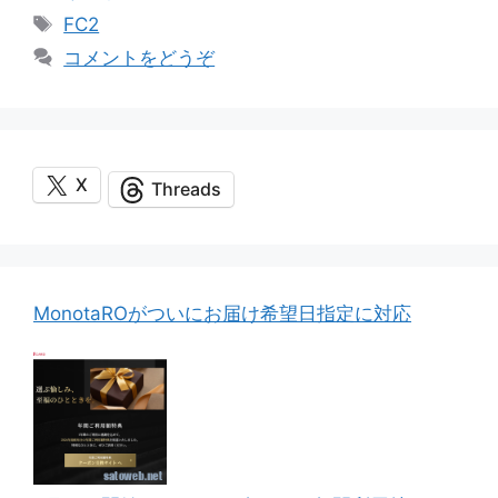
テ
タ
FC2
ゴ
グ
コメントをどうぞ
リ
ー
X
Threads
MonotaROがついにお届け希望日指定に対応