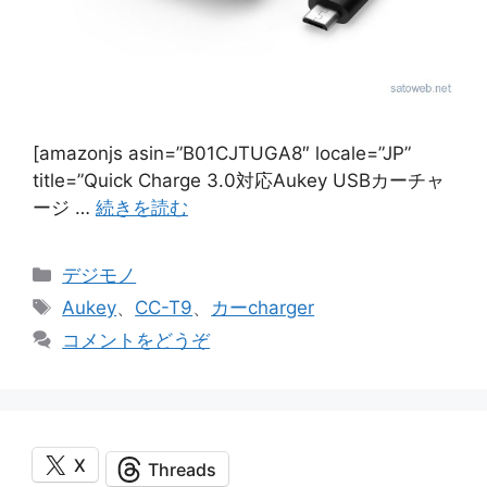
[amazonjs asin=”B01CJTUGA8″ locale=”JP”
title=”Quick Charge 3.0対応Aukey USBカーチャ
ージ …
続きを読む
カ
デジモノ
テ
タ
Aukey
、
CC-T9
、
カーcharger
ゴ
グ
コメントをどうぞ
リ
ー
X
Threads