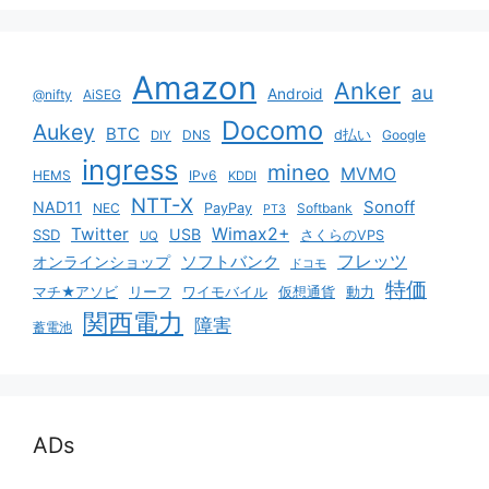
Amazon
Anker
au
Android
@nifty
AiSEG
Docomo
Aukey
BTC
DNS
d払い
Google
DIY
ingress
mineo
MVMO
HEMS
IPv6
KDDI
NTT-X
Sonoff
NAD11
NEC
PayPay
Softbank
PT3
Twitter
Wimax2+
USB
SSD
さくらのVPS
UQ
ソフトバンク
フレッツ
オンラインショップ
ドコモ
特価
マチ★アソビ
リーフ
ワイモバイル
仮想通貨
動力
関西電力
障害
蓄電池
ADs