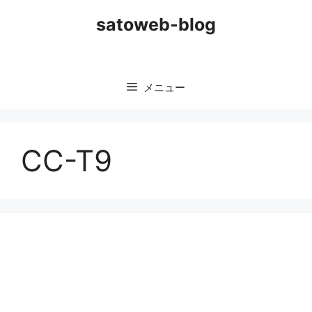
コ
satoweb-blog
ン
テ
ン
ツ
メニュー
へ
ス
キ
ッ
CC-T9
プ