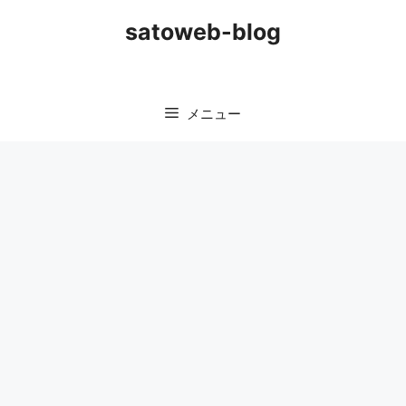
コ
satoweb-blog
ン
テ
ン
ツ
メニュー
へ
ス
キ
ッ
プ