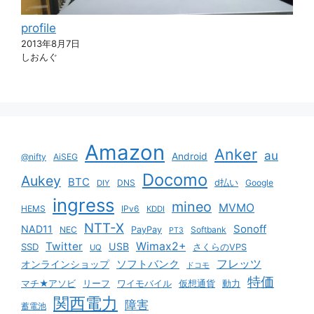
profile
2013年8月7日
しおんぐ
Amazon
Anker
au
Android
@nifty
AiSEG
Docomo
Aukey
BTC
DNS
d払い
Google
DIY
ingress
mineo
MVMO
HEMS
IPv6
KDDI
NTT-X
Sonoff
NAD11
NEC
PayPay
Softbank
PT3
Twitter
Wimax2+
USB
SSD
さくらのVPS
UQ
ソフトバンク
フレッツ
オンラインショップ
ドコモ
特価
マチ★アソビ
リーフ
ワイモバイル
仮想通貨
動力
関西電力
障害
蓄電池