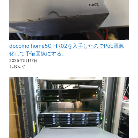
docomo home5G HR02を入手したのでPoE電源
化して予備回線にする。
2025年5月17日
しおんぐ