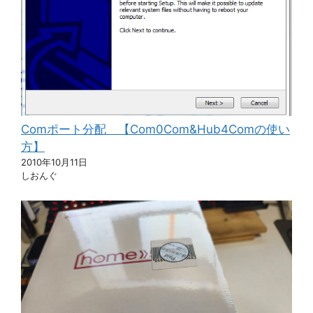
Comポート分配 【Com0Com&Hub4Comの使い
方】
2010年10月11日
しおんぐ