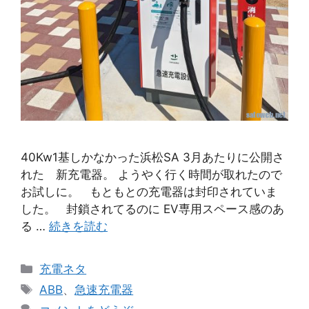
40Kw1基しかなかった浜松SA 3月あたりに公開さ
れた 新充電器。 ようやく行く時間が取れたので
お試しに。 もともとの充電器は封印されていま
した。 封鎖されてるのに EV専用スペース感のあ
る …
続きを読む
カ
充電ネタ
テ
タ
ABB
、
急速充電器
ゴ
グ