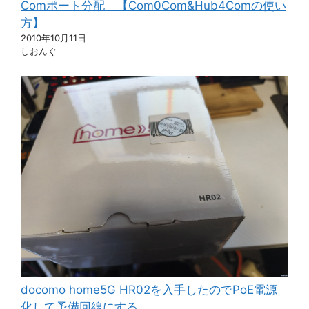
Comポート分配 【Com0Com&Hub4Comの使い
方】
2010年10月11日
しおんぐ
docomo home5G HR02を入手したのでPoE電源
化して予備回線にする。