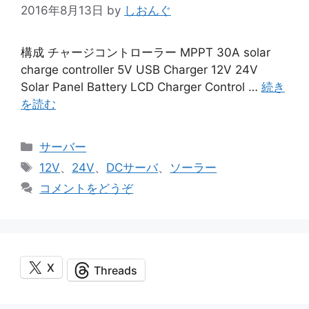
2016年8月13日
by
しおんぐ
構成 チャージコントローラー MPPT 30A solar
charge controller 5V USB Charger 12V 24V
Solar Panel Battery LCD Charger Control …
続き
を読む
カ
サーバー
テ
タ
12V
、
24V
、
DCサーバ
、
ソーラー
ゴ
グ
コメントをどうぞ
リ
ー
X
Threads