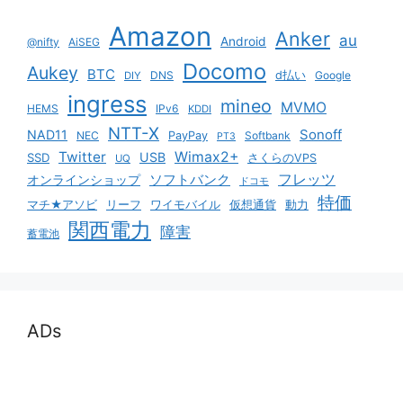
Amazon
Anker
au
Android
@nifty
AiSEG
Docomo
Aukey
BTC
DNS
d払い
Google
DIY
ingress
mineo
MVMO
HEMS
IPv6
KDDI
NTT-X
Sonoff
NAD11
NEC
PayPay
Softbank
PT3
Twitter
Wimax2+
USB
SSD
さくらのVPS
UQ
ソフトバンク
フレッツ
オンラインショップ
ドコモ
特価
マチ★アソビ
リーフ
ワイモバイル
仮想通貨
動力
関西電力
障害
蓄電池
ADs