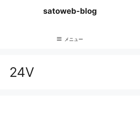
コ
satoweb-blog
ン
テ
ン
ツ
メニュー
へ
ス
キ
ッ
24V
プ